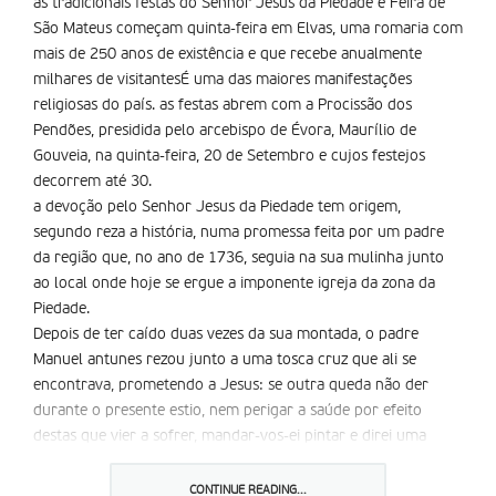
as tradicionais festas do Senhor Jesus da Piedade e Feira de
São Mateus começam quinta-feira em Elvas, uma romaria com
mais de 250 anos de existência e que recebe anualmente
milhares de visitantesÉ uma das maiores manifestações
religiosas do país. as festas abrem com a Procissão dos
Pendões, presidida pelo arcebispo de Évora, Maurílio de
Gouveia, na quinta-feira, 20 de Setembro e cujos festejos
decorrem até 30.
a devoção pelo Senhor Jesus da Piedade tem origem,
segundo reza a história, numa promessa feita por um padre
da região que, no ano de 1736, seguia na sua mulinha junto
ao local onde hoje se ergue a imponente igreja da zona da
Piedade.
Depois de ter caído duas vezes da sua montada, o padre
Manuel antunes rezou junto a uma tosca cruz que ali se
encontrava, prometendo a Jesus: se outra queda não der
durante o presente estio, nem perigar a saúde por efeito
destas que vier a sofrer, mandar-vos-ei pintar e direi uma
missa votiva.
ao serem atendidas as suas preces, o padre foi mais além do
CONTINUE READING...