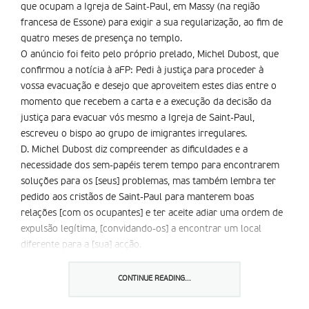
que ocupam a Igreja de Saint-Paul, em Massy (na região
francesa de Essone) para exigir a sua regularização, ao fim de
quatro meses de presença no templo.
O anúncio foi feito pelo próprio prelado, Michel Dubost, que
confirmou a notícia à aFP: Pedi à justiça para proceder à
vossa evacuação e desejo que aproveitem estes dias entre o
momento que recebem a carta e a execução da decisão da
justiça para evacuar vós mesmo a Igreja de Saint-Paul,
escreveu o bispo ao grupo de imigrantes irregulares.
D. Michel Dubost diz compreender as dificuldades e a
necessidade dos sem-papéis terem tempo para encontrarem
soluções para os [seus] problemas, mas também lembra ter
pedido aos cristãos de Saint-Paul para manterem boas
relações [com os ocupantes] e ter aceite adiar uma ordem de
expulsão legítima, [convidando-os] a encontrar um local
diferente para a [sua] acção.
a evacuação do templo, ocupado desde 21 de abril, já tinha
sido solicitada no início da acção pelo próprio bispo.
CONTINUE READING...
Partilhar isto: