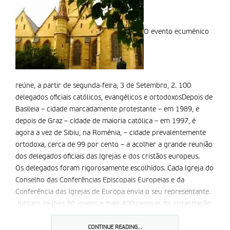
O evento ecuménico
reúne, a partir de segunda-feira, 3 de Setembro, 2. 100
delegados oficiais católicos, evangélicos e ortodoxosDepois de
Basileia – cidade marcadamente protestante – em 1989, e
depois de Graz – cidade de maioria católica – em 1997, é
agora a vez de Sibiu, na Roménia, – cidade prevalentemente
ortodoxa, cerca de 99 por cento – a acolher a grande reunião
dos delegados oficiais das Igrejas e dos cristãos europeus.
Os delegados foram rigorosamente escolhidos. Cada Igreja do
Conselho das Conferências Episcopais Europeias e da
Conferência das Igrejas de Europa envia o seu representante.
Juntam-se-lhes 80 jovens e mais 400 pessoas da organização,
convidados e jornalistas.
a luz de Cristo ilumina a todos é o tema do encontro. Depois
CONTINUE READING...