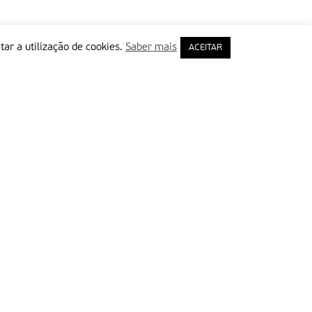
tar a utilização de cookies.
Saber mais
ACEITAR
rimeiro Nome
ail
Leia e aceite a Política de Privacidade