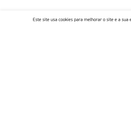
Este site usa cookies para melhorar o site e a sua 
Delegação Portuguesa do Instituto Missionário da Consolata
Morada:
Rua Francisco Marto, 52, Apartado 5
2496-908 FÁTIMA
Tel.:
249 539 430 / 249 539 460
Emails.:
redacao@fatimamissionaria.pt /
assinaturas@fatimamissionaria.pt