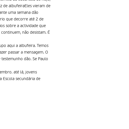
iz de albufeiraEles vieram de
urante uma semana dão
rio que decorre até 2 de
ios sobre a actividade que
; continuem, não desistam. É
rupo aqui a albufeira. Temos
 fazer passar a mensagem. O
ue testemunho dão. Se Paulo
embro. até lá, jovens
 a Escola secundária de