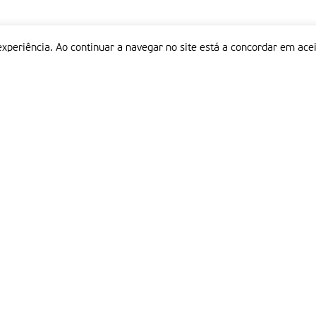
experiência. Ao continuar a navegar no site está a concordar em acei
Informações
P
QUEM SOMOS
ESTATUTO EDITORIAL
Em
FICHA TÉCNICA
LINKS
POLÍTICA DE PRIVACIDADE
CONTACTOS