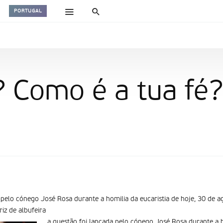
PORTUGAL
? Como é a tua fé?
 pelo cónego José Rosa durante a homilia da eucaristia de hoje, 30 de ag
riz de albufeira
a questão foi lançada pelo cónego José Rosa durante a ho