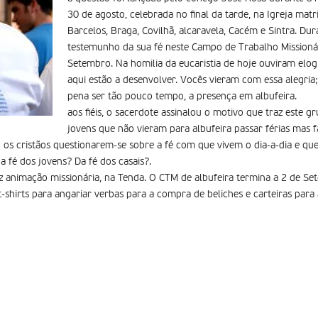
30 de agosto, celebrada no final da tarde, na Igreja matr
Barcelos, Braga, Covilhã, alcaravela, Cacém e Sintra. D
testemunho da sua fé neste Campo de Trabalho Missioná
Setembro. Na homilia da eucaristia de hoje ouviram elog
aqui estão a desenvolver. Vocês vieram com essa alegria
pena ser tão pouco tempo, a presença em albufeira.
aos fiéis, o sacerdote assinalou o motivo que traz este g
jovens que não vieram para albufeira passar férias mas
u os cristãos questionarem-se sobre a fé com que vivem o dia-a-dia e q
 da fé dos jovens? Da fé dos casais?.
z animação missionária, na Tenda. O CTM de albufeira termina a 2 de Set
-shirts para angariar verbas para a compra de beliches e carteiras para