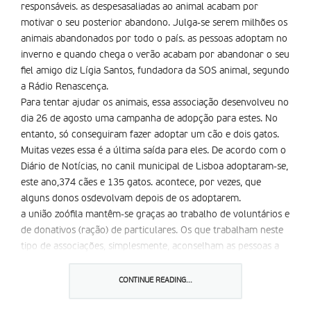
responsáveis. as despesasaliadas ao animal acabam por
motivar o seu posterior abandono. Julga-se serem milhões os
animais abandonados por todo o país. as pessoas adoptam no
inverno e quando chega o verão acabam por abandonar o seu
fiel amigo diz Lígia Santos, fundadora da SOS animal, segundo
a Rádio Renascença.
Para tentar ajudar os animais, essa associação desenvolveu no
dia 26 de agosto uma campanha de adopção para estes. No
entanto, só conseguiram fazer adoptar um cão e dois gatos.
Muitas vezes essa é a última saída para eles. De acordo com o
Diário de Notícias, no canil municipal de Lisboa adoptaram-se,
este ano,374 cães e 135 gatos. acontece, por vezes, que
alguns donos osdevolvam depois de os adoptarem.
a união zoófila mantêm-se graças ao trabalho de voluntários e
de donativos (ração) de particulares. Os que trabalham neste
tipo de associações, simplesmente, aconselham as pessoas a
não terem um animal se não têm condições nem
disponibilidade para tratarem dele.
CONTINUE READING...
Existe uma tendência errada para as pessoas pensarem que os
animais se desenrascam bem sozinhos e não necessitam da