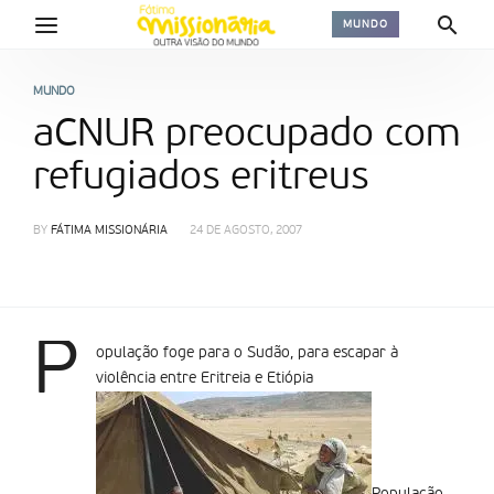
MUNDO
MUNDO
aCNUR preocupado com
refugiados eritreus
BY
FÁTIMA MISSIONÁRIA
24 DE AGOSTO, 2007
P
opulação foge para o Sudão, para escapar à
violência entre Eritreia e Etiópia