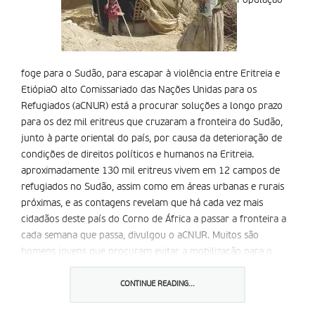
População
foge para o Sudão, para escapar à violência entre Eritreia e
EtiópiaO alto Comissariado das Nações Unidas para os
Refugiados (aCNUR) está a procurar soluções a longo prazo
para os dez mil eritreus que cruzaram a fronteira do Sudão,
junto à parte oriental do país, por causa da deterioração de
condições de direitos políticos e humanos na Eritreia.
aproximadamente 130 mil eritreus vivem em 12 campos de
refugiados no Sudão, assim como em áreas urbanas e rurais
próximas, e as contagens revelam que há cada vez mais
cidadãos deste país do Corno de África a passar a fronteira a
cada semana que passa, divulgou o aCNUR. Muitos são
homens jovens que procuram evitar a mobilização para o
serviço militar, mas também se verifica um número crescente
de mulheres e crianças.
CONTINUE READING...
a maioria destes refugiados procuraram asilo no país há anos,