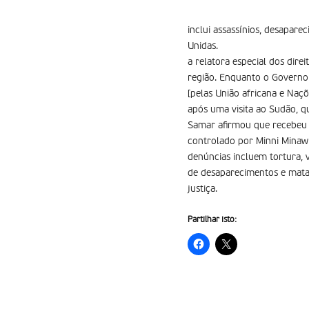
inclui assassínios, desapare
Unidas.
a relatora especial dos dir
região. Enquanto o Governo 
[pelas União africana e Na
após uma visita ao Sudão, q
Samar afirmou que recebeu a
controlado por Minni Minawi
denúncias incluem tortura, v
de desaparecimentos e matan
justiça.
Partilhar isto: