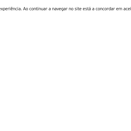
experiência. Ao continuar a navegar no site está a concordar em acei
Informações
P
QUEM SOMOS
ESTATUTO EDITORIAL
Em
FICHA TÉCNICA
LINKS
POLÍTICA DE PRIVACIDADE
CONTACTOS