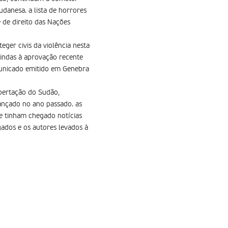
udanesa. a lista de horrores
e de direito das Nações
ger civis da violência nesta
vindas à aprovação recente
municado emitido em Genebra
ibertação do Sudão,
ançado no ano passado. as
que tinham chegado notícias
gados e os autores levados à