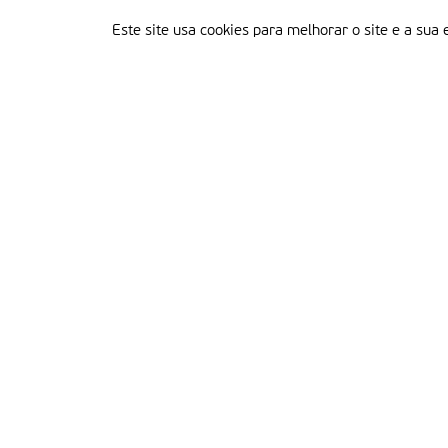
Este site usa cookies para melhorar o site e a sua 
Delegação Portuguesa do Instituto Missionário da Consolata
Morada:
Rua Francisco Marto, 52, Apartado 5
2496-908 FÁTIMA
Tel.:
249 539 430 / 249 539 460
Emails.:
redacao@fatimamissionaria.pt /
assinaturas@fatimamissionaria.pt