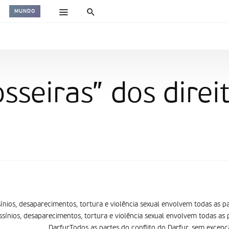
MUNDO
osseiras” dos dire
ínios, desaparecimentos, tortura e violência sexual envolvem todas as pa
sínios, desaparecimentos, tortura e violência sexual envolvem todas as 
Darfur
Todos as partes do conflito do Darfur, sem excep