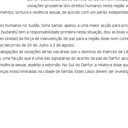
violações grosseiras dos direitos humanos nesta região s
cimentos, tortura e violência sexual, de acordo com um perito independt
eitos humanos no Sudão, Sima Samar, apelou a uma maior acção para prote
[sudanês] tem a responsabilidade primeira nesta situação, dou as boas 
ções Unidas] da força de manutenção de paz para a região disse num co
ue decorreu de 25 de Julho a 2 de agosto.
legações de violações sérias nas áreas sob o domínio do Exército de L
, uma facção que é uma das signatárias do acordo da paz de Darfur alc
iolência sexual, assédio e extorsão. No Sul do Darfur, a relatora disse 
ças indiscriminadas na cidade de Gerida. Estes casos devem ser investi