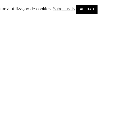
tar a utilização de cookies.
Saber mais
ACEITAR
rimeiro Nome
ail
Leia e aceite a Política de Privacidade