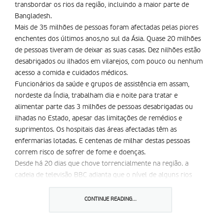
transbordar os rios da região, incluindo a maior parte de
Bangladesh.
Mais de 35 milhões de pessoas foram afectadas pelas piores
enchentes dos últimos anos,no sul da Ásia. Quase 20 milhões
de pessoas tiveram de deixar as suas casas. Dez nilhões estão
desabrigados ou ilhados em vilarejos, com pouco ou nenhum
acesso a comida e cuidados médicos.
Funcionários da saúde e grupos de assistência em assam,
nordeste da Índia, trabalham dia e noite para tratar e
alimentar parte das 3 milhões de pessoas desabrigadas ou
ilhadas no Estado, apesar das limitações de remédios e
suprimentos. Os hospitais das áreas afectadas têm as
enfermarias lotadas. E centenas de milhar destas pessoas
correm risco de sofrer de fome e doenças.
Desde há 20 dias que chove torrencialmente na região. a
cadeia de televisão BBC adianta que o nível de alguns rios
subiu nove a dez metros. O Fundo para a Infância das Nações
Unidas afirma que a escala do desastre representa um desafio
CONTINUE READING...
sem precedentes para os grupos de assistência.