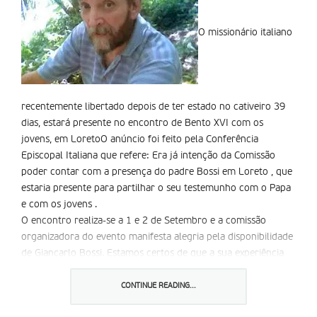
O missionário italiano
recentemente libertado depois de ter estado no cativeiro 39
dias, estará presente no encontro de Bento XVI com os
jovens, em LoretoO anúncio foi feito pela Conferência
Episcopal Italiana que refere: Era já intenção da Comissão
poder contar com a presença do padre Bossi em Loreto , que
estaria presente para partilhar o seu testemunho com o Papa
e com os jovens .
O encontro realiza-se a 1 e 2 de Setembro e a comissão
organizadora do evento manifesta alegria pela disponibilidade
de Giancarlo Bossi. Estamos certos de que a sua experiência
de missionário pode ser acolhida no coração de tantos jovens,
que ( à semelhança do padre Bossi) fazem do Evangelho razão
CONTINUE READING...
da sua vida e esperança no meio dos outros .