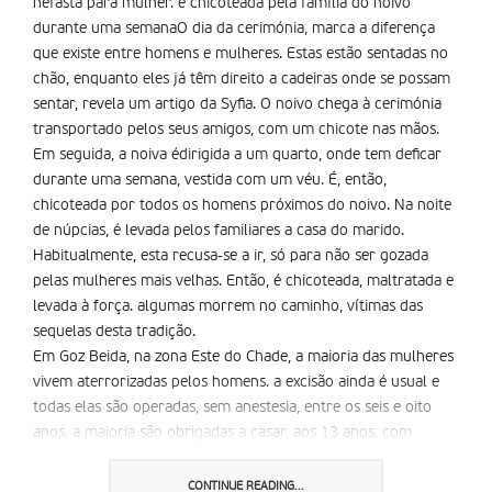
nefasta para mulher. é chicoteada pela família do noivo
durante uma semanaO dia da cerimónia, marca a diferença
que existe entre homens e mulheres. Estas estão sentadas no
chão, enquanto eles já têm direito a cadeiras onde se possam
sentar, revela um artigo da Syfia. O noivo chega à cerimónia
transportado pelos seus amigos, com um chicote nas mãos.
Em seguida, a noiva édirigida a um quarto, onde tem deficar
durante uma semana, vestida com um véu. É, então,
chicoteada por todos os homens próximos do noivo. Na noite
de núpcias, é levada pelos familiares a casa do marido.
Habitualmente, esta recusa-se a ir, só para não ser gozada
pelas mulheres mais velhas. Então, é chicoteada, maltratada e
levada à força. algumas morrem no caminho, vítimas das
sequelas desta tradição.
Em Goz Beida, na zona Este do Chade, a maioria das mulheres
vivem aterrorizadas pelos homens. a excisão ainda é usual e
todas elas são operadas, sem anestesia, entre os seis e oito
anos. a maioria são obrigadas a casar, aos 13 anos, com
homens com 40 ou 50 anos.
CONTINUE READING...