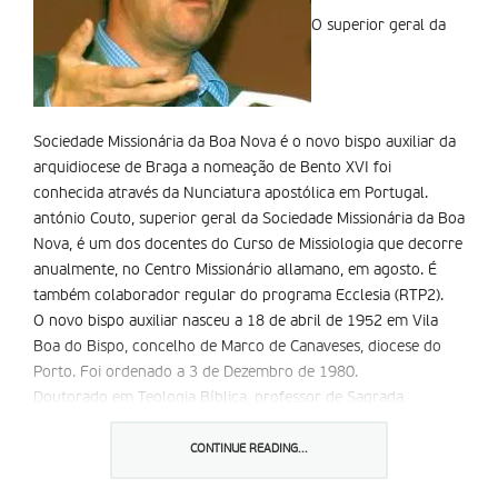
O superior geral da
Sociedade Missionária da Boa Nova é o novo bispo auxiliar da
arquidiocese de Braga a nomeação de Bento XVI foi
conhecida através da Nunciatura apostólica em Portugal.
antónio Couto, superior geral da Sociedade Missionária da Boa
Nova, é um dos docentes do Curso de Missiologia que decorre
anualmente, no Centro Missionário allamano, em agosto. É
também colaborador regular do programa Ecclesia (RTP2).
O novo bispo auxiliar nasceu a 18 de abril de 1952 em Vila
Boa do Bispo, concelho de Marco de Canaveses, diocese do
Porto. Foi ordenado a 3 de Dezembro de 1980.
Doutorado em Teologia Bíblica, professor de Sagrada
Escritura, foi reitor do Seminário de Valadares e leccionou na
Universidade Católica Portuguesa, no Porto, de 1996 a 1999.
CONTINUE READING...
De 1999 a 2002 foi vigário geral e, nesse ano, eleito Superior