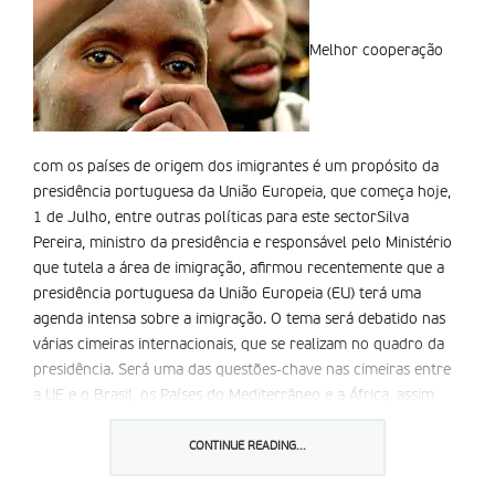
Melhor cooperação
com os países de origem dos imigrantes é um propósito da
presidência portuguesa da União Europeia, que começa hoje,
1 de Julho, entre outras políticas para este sectorSilva
Pereira, ministro da presidência e responsável pelo Ministério
que tutela a área de imigração, afirmou recentemente que a
presidência portuguesa da União Europeia (EU) terá uma
agenda intensa sobre a imigração. O tema será debatido nas
várias cimeiras internacionais, que se realizam no quadro da
presidência. Será uma das questões-chave nas cimeiras entre
a UE e o Brasil, os Países do Mediterrâneo e a África, assim
como na conferência sobre imigração legal. De acordo com o
ministro, permitirão traçar o futuro da Europa do ponto de
CONTINUE READING...
vista da imigração .