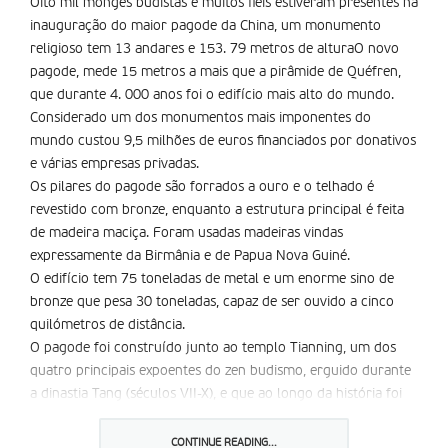
Oito mil monges budistas e muitos fiéis estiveram presentes na
inauguração do maior pagode da China, um monumento
religioso tem 13 andares e 153. 79 metros de alturaO novo
pagode, mede 15 metros a mais que a pirâmide de Quéfren,
que durante 4. 000 anos foi o edifício mais alto do mundo.
Considerado um dos monumentos mais imponentes do
mundo custou 9,5 milhões de euros financiados por donativos
e várias empresas privadas.
Os pilares do pagode são forrados a ouro e o telhado é
revestido com bronze, enquanto a estrutura principal é feita
de madeira maciça. Foram usadas madeiras vindas
expressamente da Birmânia e de Papua Nova Guiné.
O edifício tem 75 toneladas de metal e um enorme sino de
bronze que pesa 30 toneladas, capaz de ser ouvido a cinco
quilómetros de distância.
O pagode foi construído junto ao templo Tianning, um dos
quatro principais expoentes do zen budismo, erguido durante
a dinastia Tang (séculos VII-X), e que ao longo da história foi
destruído e reconstruído em cinco ocasiões.
O novo pagode é visto como um exemplo do renascimento do
CONTINUE READING...