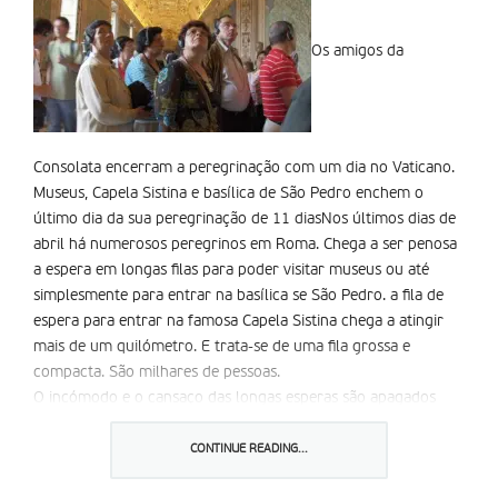
Os amigos da
Consolata encerram a peregrinação com um dia no Vaticano.
Museus, Capela Sistina e basílica de São Pedro enchem o
último dia da sua peregrinação de 11 diasNos últimos dias de
abril há numerosos peregrinos em Roma. Chega a ser penosa
a espera em longas filas para poder visitar museus ou até
simplesmente para entrar na basílica se São Pedro. a fila de
espera para entrar na famosa Capela Sistina chega a atingir
mais de um quilómetro. E trata-se de uma fila grossa e
compacta. São milhares de pessoas.
O incómodo e o cansaço das longas esperas são apagados
pela beleza que se contempla. Desde as peças antigas às
tapeçarias, das estátuas às pinturas, da sala de Rafael ao Juízo
CONTINUE READING...
Final de Miguel ângelo, tudo sacia o olhar e o espírito fazendo