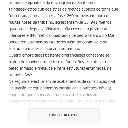
primeira empreitada da nova igreja da Santíssima
TrindadeMetros cúbicos atrás de metros cúbicos de terra que
foi retirada, numa primeira fase; 250 homens em obra e
muitas horas de trabalho. acrescentam-se 13. 941 metros
quadrados de pedra Vidraço ataíja creme em pavimentos
interiores e 848 metros quadrados de pedra Branco do Mar
polido em pavimentos interiores além do cerâmico e do
soalho em madeira colocado no templo.
Quatro empreitadas bastante diferenciadas consoante se
tratou de movimento de terras, fundações, estruturas de
betão armado e metálica e infra-estruturas enterradas, na
primeira fase.
Na segunda efectuaram-se acabamentos de construção civil,
instalação de equipamentos hidráulicos e paredes móveis;
enquanto que na terceira foi feita a instalações de
equipamentos mecânicos de ar e gás. Em curso está a última
empreitada de instalação de equipamentos eléctricos, de
segurança, gestão técnica e electro-acústica. Conheça os
CONTINUE READING...
pormenores
desta obra.