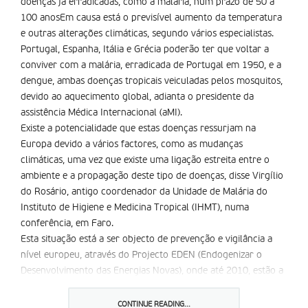
doenças já erradicadas, como a malária, num prazo de 50 a
100 anosEm causa está o previsível aumento da temperatura
e outras alterações climáticas, segundo vários especialistas.
Portugal, Espanha, Itália e Grécia poderão ter que voltar a
conviver com a malária, erradicada de Portugal em 1950, e a
dengue, ambas doenças tropicais veiculadas pelos mosquitos,
devido ao aquecimento global, adianta o presidente da
assistência Médica Internacional (aMI).
Existe a potencialidade que estas doenças ressurjam na
Europa devido a vários factores, como as mudanças
climáticas, uma vez que existe uma ligação estreita entre o
ambiente e a propagação deste tipo de doenças, disse Virgílio
do Rosário, antigo coordenador da Unidade de Malária do
Instituto de Higiene e Medicina Tropical (IHMT), numa
conferência, em Faro.
Esta situação está a ser objecto de prevenção e vigilância a
nível europeu, através do Projecto EDEN (Endogenizar o
Desenvolvimento das Energias Novas), onde até 2010, estão a
ser desenvolvidos métodos e ferramentas de monitorização e
de alerta precoce, que vão ser disponibilizados às autoridades
CONTINUE READING...