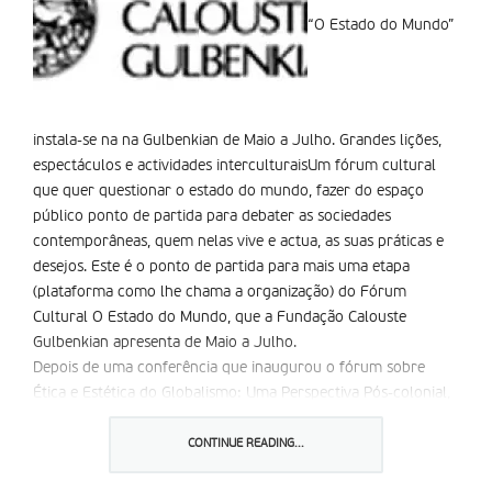
“O Estado do Mundo”
instala-se na na Gulbenkian de Maio a Julho. Grandes lições,
espectáculos e actividades interculturaisUm fórum cultural
que quer questionar o estado do mundo, fazer do espaço
público ponto de partida para debater as sociedades
contemporâneas, quem nelas vive e actua, as suas práticas e
desejos. Este é o ponto de partida para mais uma etapa
(plataforma como lhe chama a organização) do Fórum
Cultural O Estado do Mundo, que a Fundação Calouste
Gulbenkian apresenta de Maio a Julho.
Depois de uma conferência que inaugurou o fórum sobre
Ética e Estética do Globalismo: Uma Perspectiva Pós-colonial,
em Outubro de 2006, pelo professor Homi K. Bhabha, os
tempos desta segunda plataforma são de espectáculos
CONTINUE READING...
musicais, teatro, cinema e grandes lições.