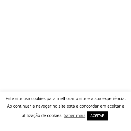
e formar um discurso.
Esta plataforma 2 apresenta ainda dois espectáculos musicais:
uma peça de teatro, Winch Only, com encenação do suíço
Christoph Marthaler, sobre o poder e as histórias sociais, a 8 e
9 de Junho, às 21h30, Grande auditório; e a ópera Metanoite/
a Montanha op. 35, a 29 e 30 de Junho. Pelo meio há mais
teatro, actividades interculturais no Jardim do Mundo,
instalações no Sítio das artes e um programa de itinerância de
obras do Centro de arte Moderna José de azeredo Perdigão
por vários locais de Lisboa, Fundão, Castelo Branco e Tavira,
que se prolonga até Setembro.
Pode ver o
programa completo
.
Partilhar isto:
Este site usa cookies para melhorar o site e a sua experiência.
Ao continuar a navegar no site está a concordar em aceitar a
utilização de cookies.
Saber mais
ACEITAR