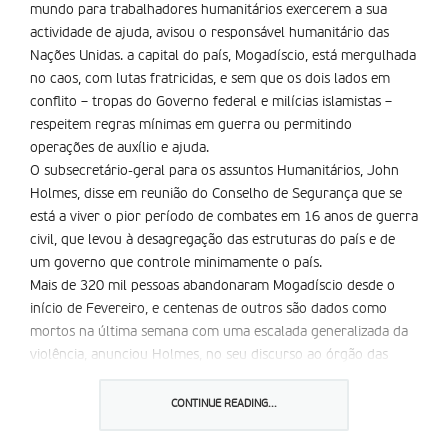
mundo para trabalhadores humanitários exercerem a sua
actividade de ajuda, avisou o responsável humanitário das
Nações Unidas. a capital do país, Mogadíscio, está mergulhada
no caos, com lutas fratricidas, e sem que os dois lados em
conflito – tropas do Governo federal e milícias islamistas –
respeitem regras mínimas em guerra ou permitindo
operações de auxílio e ajuda.
O subsecretário-geral para os assuntos Humanitários, John
Holmes, disse em reunião do Conselho de Segurança que se
está a viver o pior período de combates em 16 anos de guerra
civil, que levou à desagregação das estruturas do país e de
um governo que controle minimamente o país.
Mais de 320 mil pessoas abandonaram Mogadíscio desde o
início de Fevereiro, e centenas de outros são dados como
mortos na última semana com uma escalada generalizada da
violência, anunciou Holmes, no seu discurso ao órgão das
Nações Unidas.
CONTINUE READING...
Partilhar isto: