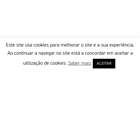
Este site usa cookies para melhorar o site e a sua experiência.
Ao continuar a navegar no site está a concordar em aceitar a
utilização de cookies.
Saber mais
ACEITAR
Delegação Portuguesa do Instituto Missionário da Consolata
Morada:
Rua Francisco Marto, 52, Apartado 5
2496-908 FÁTIMA
Tel.:
249 539 430 / 249 539 460