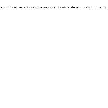
experiência. Ao continuar a navegar no site está a concordar em acei
Informações
P
QUEM SOMOS
ESTATUTO EDITORIAL
Em
FICHA TÉCNICA
LINKS
POLÍTICA DE PRIVACIDADE
CONTACTOS