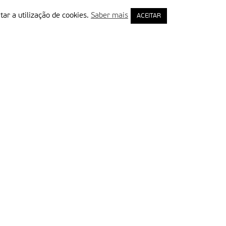
tar a utilização de cookies.
Saber mais
ACEITAR
rimeiro Nome
ail
Leia e aceite a Política de Privacidade