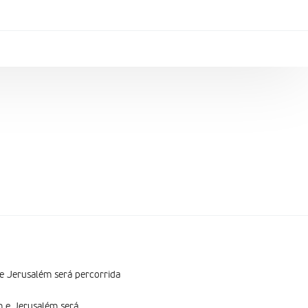
 e Jerusalém será percorrida
ém e Jerusalém será