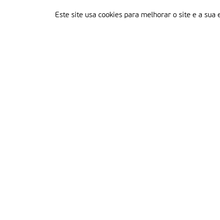
Este site usa cookies para melhorar o site e a sua 
Delegação Portuguesa do Instituto Missionário da Consolata
Morada:
Rua Francisco Marto, 52, Apartado 5
2496-908 FÁTIMA
Tel.:
249 539 430 / 249 539 460
Emails.:
redacao@fatimamissionaria.pt /
assinaturas@fatimamissionaria.pt