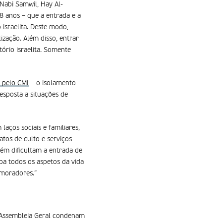
Nabi Samwil, Hay Al-
8 anos – que a entrada e a
 israelita. Deste modo,
zação. Além disso, entrar
ório israelita. Somente
o pelo CMI
– o isolamento
esposta a situações de
aços sociais e familiares,
atos de culto e serviços
bém dificultam a entrada de
rba todos os aspetos da vida
 moradores.”
a Assembleia Geral condenam