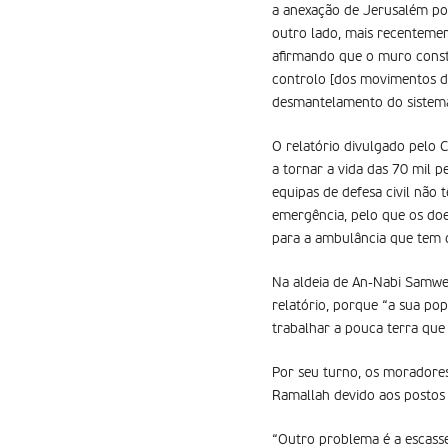
a anexação de Jerusalém por 
outro lado, mais recentemen
afirmando que o muro constr
controlo [dos movimentos da 
desmantelamento do sistema
O relatório divulgado pelo 
a tornar a vida das 70 mil p
equipas de defesa civil não
emergência, pelo que os doe
para a ambulância que tem d
Na aldeia de An-Nabi Samwel
relatório, porque “a sua po
trabalhar a pouca terra que
Por seu turno, os moradore
Ramallah devido aos postos 
“Outro problema é a escasse