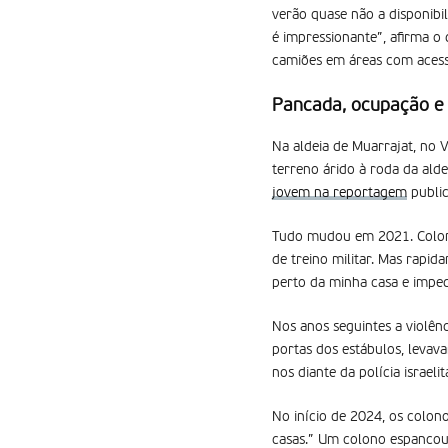
verão quase não a disponibi
é impressionante”, afirma o
camiões em áreas com acess
Pancada, ocupação e
Na aldeia de Muarrajat, no V
terreno árido à roda da ald
jovem na reportagem
public
Tudo mudou em 2021. Colonos
de treino militar. Mas rapi
perto da minha casa e imped
Nos anos seguintes a violên
portas dos estábulos, levav
nos diante da polícia israel
No início de 2024, os colono
casas.” Um colono espancou