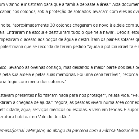
um vizinho e insistiram para que a família deixasse a área.” Aida docum
cabar, “os colonos, sob a proteção de soldados, levaram com eles as ove
 a noite, “aproximadamente 30 colonos chegaram de novo à aldeia com 
ais. Entraram na escola e destruíram tudo o que nela havia”. Depois, e
impediram o acesso aos poços de água e destruíram os painéis solares 
 palestiniana que se recorda de terem pedido “ajuda à polícia israelita e 
.
ico, levando as ovelhas consigo, mas deixando a maior parte dos seus p
 pela sua aldeia e pelas suas memórias. Foi uma cena terrível”, recorda
oria fugiu com medo dos colonos.”
estavam presentes não fizeram nada para nos proteger”, relata Aida. “Pe
pediram a chegada de ajuda.” “Agora, as pessoas vivem numa área conhec
etricidade, água, serviços médicos ou escolas. Vivem em tendas. E supor
eratura habitual no Vale do Jordão.”
mans/jornal 7Margens, ao abrigo da parceria com a Fátima Missionária.