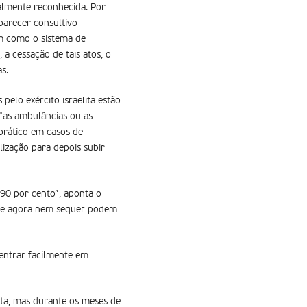
nalmente reconhecida. Por
parecer consultivo
em como o sistema de
 a cessação de tais atos, o
s.
elo exército israelita estão
 “as ambulâncias ou as
 prático em casos de
lização para depois subir
90 por cento”, aponta o
s” e agora nem sequer podem
entrar facilmente em
ita, mas durante os meses de