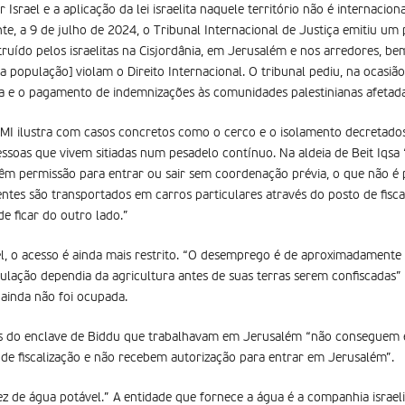
Israel e a aplicação da lei israelita naquele território não é internacio
te, a 9 de julho de 2024, o Tribunal Internacional de Justiça emitiu um 
uído pelos israelitas na Cisjordânia, em Jerusalém e nos arredores, b
população] violam o Direito Internacional. O tribunal pediu, na ocasião,
 e o pagamento de indemnizações às comunidades palestinianas afetada
CMI ilustra com casos concretos como o cerco e o isolamento decretados p
essoas que vivem sitiadas num pesadelo contínuo. Na aldeia de Beit Iqsa
 têm permissão para entrar ou sair sem coordenação prévia, o que não é
ntes são transportados em carros particulares através do posto de fisca
e ficar do outro lado.”
, o acesso é ainda mais restrito. “O desemprego é de aproximadamente 
pulação dependia da agricultura antes de suas terras serem confiscada
 ainda não foi ocupada.
s do enclave de Biddu que trabalhavam em Jerusalém “não conseguem 
de fiscalização e não recebem autorização para entrar em Jerusalém”.
z de água potável.” A entidade que fornece a água é a companhia israel