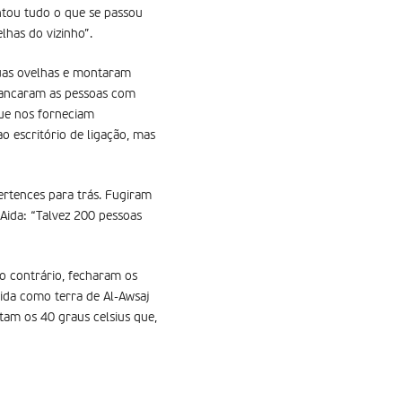
entou tudo o que se passou
lhas do vizinho”.
suas ovelhas e montaram
spancaram as pessoas com
que nos forneciam
ao escritório de ligação, mas
ertences para trás. Fugiram
 Aida: “Talvez 200 pessoas
lo contrário, fecharam os
ida como terra de Al-Awsaj
tam os 40 graus celsius que,