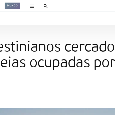
MUNDO
estinianos cercado
deias ocupadas po