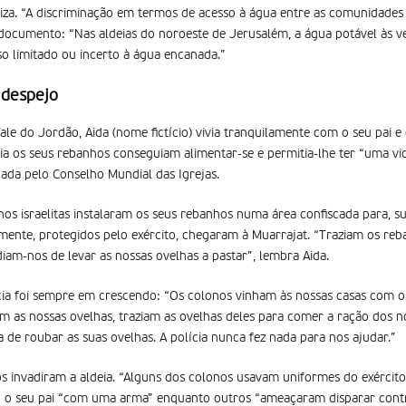
liza. “A discriminação em termos de acesso à água entre as comunidades 
 documento: “Nas aldeias do noroeste de Jerusalém, a água potável às v
o limitado ou incerto à água encanada.”
 despejo
ale do Jordão, Aida (nome fictício) vivia tranquilamente com o seu pai e
eia os seus rebanhos conseguiam alimentar-se e permitia-lhe ter “uma v
ada pelo Conselho Mundial das Igrejas.
 israelitas instalaram os seus rebanhos numa área confiscada para, su
damente, protegidos pelo exército, chegaram à Muarrajat. “Traziam os r
iam-nos de levar as nossas ovelhas a pastar”, lembra Aida.
cia foi sempre em crescendo: “Os colonos vinham às nossas casas com o
am as nossas ovelhas, traziam as ovelhas deles para comer a ração dos 
ita de roubar as suas ovelhas. A polícia nunca fez nada para nos ajudar.”
s invadiram a aldeia. “Alguns dos colonos usavam uniformes do exército i
 o seu pai “com uma arma” enquanto outros “ameaçaram disparar contra