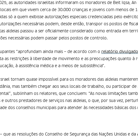
25, as autoridades israelitas informaram os moradores de Beit Iqsa, An 
– locais em que vivem cerca de 30.000 crianças e jovens com menos de 1
das só a quem exibisse autorizações especiais credenciadas pelo exército
orizações necessárias podem, desde então, transpor os postos de fiscali
tas aldeias passou a ser oficialmente considerado como entrada em territ
ões necessárias podem passar pelos postos de controlo.
ocupantes “aprofundam ainda mais – de acordo com o
relatório divulgad
 as restrições à liberdade de movimento e as preocupações quanto à r
cação, à assistência médica e a meios de subsistência”.
Israel tornam quase impossível para os moradores das aldeias manterem l
dânia, mas também chegar aos seus locais de trabalho, ou participar de 
ental”, sublinham os relatores, que concluem: “As novas limitações tam
e outros prestadores de serviços nas aldeias, o que, por sua vez, pertu
idade dos conselhos municipais para atender às necessidades básicas dos
) – que as resoluções do Conselho de Segurança das Nações Unidas e d