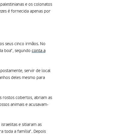
palestinianas e os colonatos
ezes é fornecida apenas por
 os seus cinco irmãos. No
ida boa”, segundo
conta a
postamente, servir de local
ebanhos deles mesmo para
s rostos cobertos, abriam as
nossos animais e acusavam-
sraelitas e sitiaram as
 toda a família”. Depois