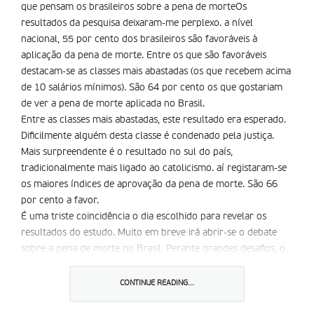
que pensam os brasileiros sobre a pena de morteOs
resultados da pesquisa deixaram-me perplexo. a nível
nacional, 55 por cento dos brasileiros são favoráveis à
aplicação da pena de morte. Entre os que são favoráveis
destacam-se as classes mais abastadas (os que recebem acima
de 10 salários mínimos). São 64 por cento os que gostariam
de ver a pena de morte aplicada no Brasil.
Entre as classes mais abastadas, este resultado era esperado.
Dificilmente alguém desta classe é condenado pela justiça.
Mais surpreendente é o resultado no sul do país,
tradicionalmente mais ligado ao catolicismo. aí registaram-se
os maiores índices de aprovação da pena de morte. São 66
por cento a favor.
É uma triste coincidência o dia escolhido para revelar os
resultados do estudo. Muito em breve irá abrir-se o debate
sobre a pena de morte no Brasil. Perante grandes desafios, o
risco de olhar para respostas fáceis e simplistas é uma
tentação muito grande. Vamos esperar que o bom senso
CONTINUE READING...
vença.