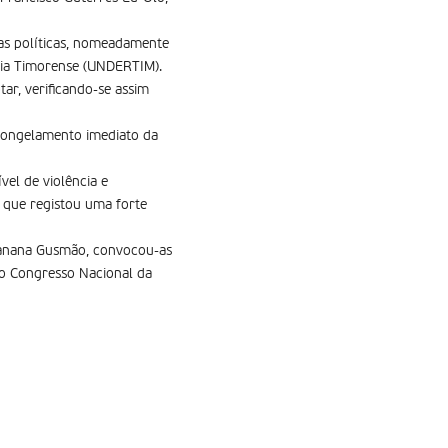
ças políticas, nomeadamente
cia Timorense (UNDERTIM).
ar, verificando-se assim
o congelamento imediato da
vel de violência e
, que registou uma forte
, Xanana Gusmão, convocou-as
do Congresso Nacional da