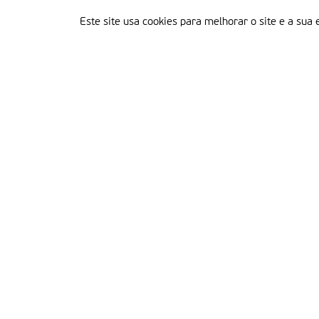
Este site usa cookies para melhorar o site e a sua 
Delegação Portuguesa do Instituto Missionário da Consolata
Morada:
Rua Francisco Marto, 52, Apartado 5
2496-908 FÁTIMA
Tel.:
249 539 430 / 249 539 460
Emails.:
redacao@fatimamissionaria.pt /
assinaturas@fatimamissionaria.pt