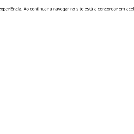
experiência. Ao continuar a navegar no site está a concordar em acei
Informações
P
QUEM SOMOS
ESTATUTO EDITORIAL
Em
FICHA TÉCNICA
LINKS
POLÍTICA DE PRIVACIDADE
CONTACTOS