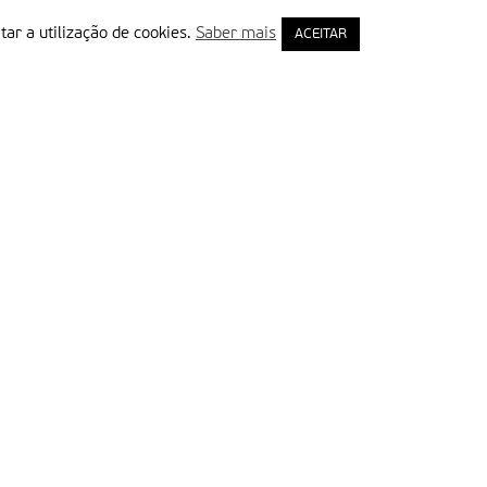
tar a utilização de cookies.
Saber mais
ACEITAR
rimeiro Nome
ail
Leia e aceite a Política de Privacidade