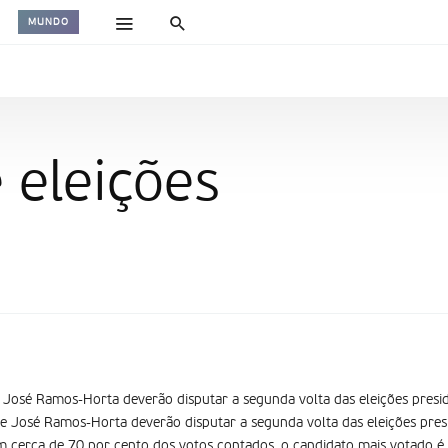
MUNDO
 eleições
e José Ramos-Horta deverão disputar a segunda volta das eleições presi
 e José Ramos-Horta deverão disputar a segunda volta das eleições pres
m cerca de 70 por cento dos votos contados, o candidato mais votado é