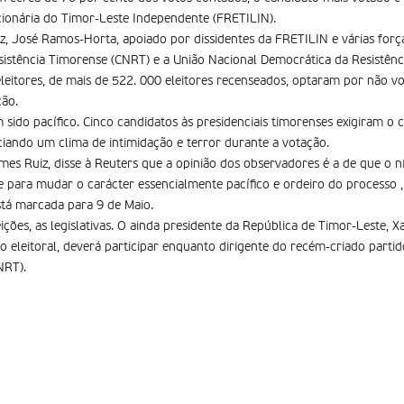
ionária do Timor-Leste Independente (FRETILIN).
z, José Ramos-Horta, apoiado por dissidentes da FRETILIN e várias for
sistência Timorense (CNRT) e a União Nacional Democrática da Resistên
leitores, de mais de 522. 000 eleitores recenseados, optaram por não vot
ção.
m sido pacífico. Cinco candidatos às presidenciais timorenses exigiram 
ando um clima de intimidação e terror durante a votação.
es Ruiz, disse à Reuters que a opinião dos observadores é a de que o ní
te para mudar o carácter essencialmente pacífico e ordeiro do processo 
está marcada para 9 de Maio.
eições, as legislativas. O ainda presidente da República de Timor-Leste
o eleitoral, deverá participar enquanto dirigente do recém-criado parti
NRT).