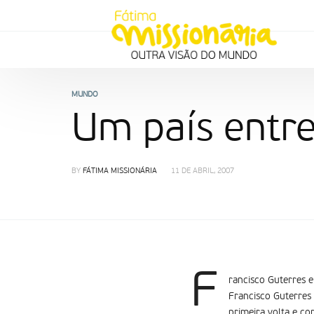
MUNDO
Um país entre
BY
FÁTIMA MISSIONÁRIA
11 DE ABRIL, 2007
F
rancisco Guterres 
Francisco Guterres
primeira volta e co