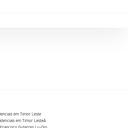
denciais em Timor Leste
idenciais em Timor LesteÀ
 Francisco Guterres Lu-Olo,