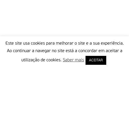
Este site usa cookies para melhorar o site e a sua experiência.
Ao continuar a navegar no site está a concordar em aceitar a
utilização de cookies.
Saber mais
ACEITAR
Delegação Portuguesa do Instituto Missionário da Consolata
Morada:
Rua Francisco Marto, 52, Apartado 5
2496-908 FÁTIMA
Tel.:
249 539 430 / 249 539 460