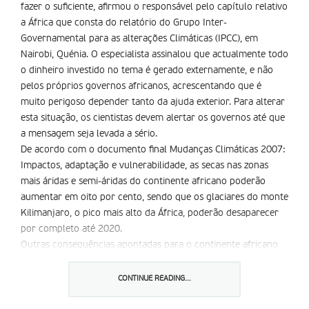
fazer o suficiente, afirmou o responsável pelo capítulo relativo
a África que consta do relatório do Grupo Inter-
Governamental para as alterações Climáticas (IPCC), em
Nairobi, Quénia. O especialista assinalou que actualmente todo
o dinheiro investido no tema é gerado externamente, e não
pelos próprios governos africanos, acrescentando que é
muito perigoso depender tanto da ajuda exterior. Para alterar
esta situação, os cientistas devem alertar os governos até que
a mensagem seja levada a sério.
De acordo com o documento final Mudanças Climáticas 2007:
Impactos, adaptação e vulnerabilidade, as secas nas zonas
mais áridas e semi-áridas do continente africano poderão
aumentar em oito por cento, sendo que os glaciares do monte
Kilimanjaro, o pico mais alto da África, poderão desaparecer
por completo até 2020.
Outras consequências apontadas para o continente africano
são, de acordo com o relatório do IPCC, o alargamento das
zonas onde vivem os mosquitos que transmitem a malária,
CONTINUE READING...
uma diminuição da produtividade agrária, uma perda de
corais marinhos, assim como uma ameaça para a fauna e flora