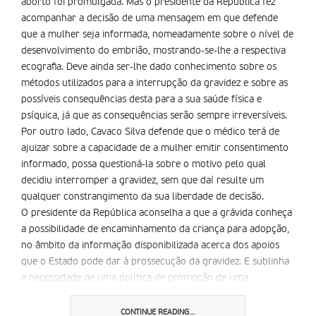
aborto foi promulgada. Mas o presidente da República fez
acompanhar a decisão de uma mensagem em que defende
que a mulher seja informada, nomeadamente sobre o nível de
desenvolvimento do embrião, mostrando-se-lhe a respectiva
ecografia. Deve ainda ser-lhe dado conhecimento sobre os
métodos utilizados para a interrupção da gravidez e sobre as
possíveis consequências desta para a sua saúde física e
psíquica, já que as consequências serão sempre irreversíveis.
Por outro lado, Cavaco Silva defende que o médico terá de
ajuizar sobre a capacidade de a mulher emitir consentimento
informado, possa questioná-la sobre o motivo pelo qual
decidiu interromper a gravidez, sem que daí resulte um
qualquer constrangimento da sua liberdade de decisão.
O presidente da República aconselha a que a grávida conheça
a possibilidade de encaminhamento da criança para adopção,
no âmbito da informação disponibilizada acerca dos apoios
que o Estado pode dar à prossecução da gravidez. E sublinha
a necessidade de uma política de promoção de uma
sexualidade responsável e de apoio à natalidade por parte do
mesmo Estado.
CONTINUE READING...