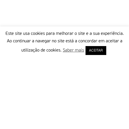
Este site usa cookies para melhorar o site e a sua experiência.
Ao continuar a navegar no site está a concordar em aceitar a
utilização de cookies.
Saber mais
ACEITAR
Delegação Portuguesa do Instituto Missionário da Consolata
Morada:
Rua Francisco Marto, 52, Apartado 5
2496-908 FÁTIMA
Tel.:
249 539 430 / 249 539 460
Emails.:
redacao@fatimamissionaria.pt /