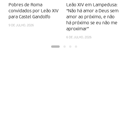
esperança, compartilhá-la”, apela Francisco.
Pobres de Roma
Leão XIV em Lampedusa:
L
convidados por Leão XIV
“Não há amor a Deus sem
pa
Partilhar isto:
para Castel Gandolfo
amor ao próximo, e não
Fr
há próximo se eu não me
in
9 DE JULHO, 2026
aproximar”
3 
6 DE JULHO, 2026