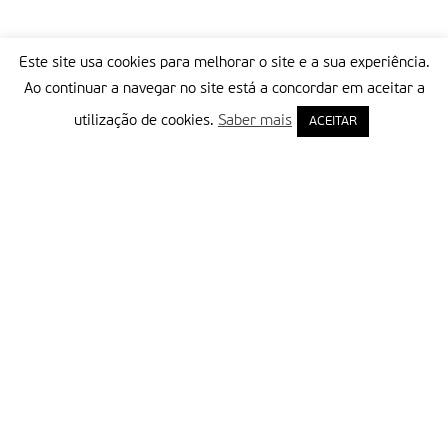
Este site usa cookies para melhorar o site e a sua experiência.
Ao continuar a navegar no site está a concordar em aceitar a
utilização de cookies.
Saber mais
ACEITAR
Delegação Portuguesa do Instituto Missionário da Consolata
Morada:
Rua Francisco Marto, 52, Apartado 5
2496-908 FÁTIMA
Tel.:
249 539 430 / 249 539 460
Emails.:
redacao@fatimamissionaria.pt /
assinaturas@fatimamissionaria.pt
Informações