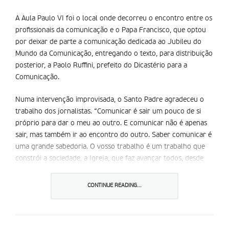
A Aula Paulo VI foi o local onde decorreu o encontro entre os
profissionais da comunicação e o Papa Francisco, que optou
por deixar de parte a comunicação dedicada ao Jubileu do
Mundo da Comunicação, entregando o texto, para distribuição
posterior, a Paolo Ruffini, prefeito do Dicastério para a
Comunicação.
Numa intervenção improvisada, o Santo Padre agradeceu o
trabalho dos jornalistas. “Comunicar é sair um pouco de si
próprio para dar o meu ao outro. E comunicar não é apenas
sair, mas também ir ao encontro do outro. Saber comunicar é
uma grande sabedoria. O vosso trabalho é um trabalho que
constrói a sociedade, a Igreja, que faz avançar todos, desde
que seja verdadeiro. Obrigado pelo que fazem, muito
obrigado! Estou feliz”, concluiu. De seguida, o Sumo Pontífice
CONTINUE READING...
abençoou os presentes, e cumprimentou bispos e diversas
pessoas que se encontravam na audiência especial.
Na comunicação que estava preparada e que foi divulgada