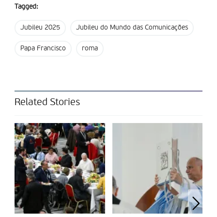
Tagged:
pela sala de imprensa da Santa Sé, o Papa pede para que a
“liberdade de imprensa e a liberdade de pensamento sejam
Jubileu 2025
Jubileu do Mundo das Comunicações
defendidas e salvaguardadas juntamente com o direito
fundamental de ser informado”. O Sumo Pontífice convida
Papa Francisco
roma
também os jornalistas a apresentar “histórias de esperança,
histórias que alimentam a vida”.
“Quando contarem sobre o mal, deixem espaço à possibilidade
de consertar o que está rasgado, ao dinamismo do bem que
Related Stories
pode consertar o que está quebrado. Semeiem interrogativos.
Contar a esperança significa ver as migalhas do bem
escondidas mesmo quando tudo parece perdido, significa
permitir esperar mesmo contra toda esperança. Significa
perceber os brotos que surgem quando a terra ainda está
coberta de cinzas. Contar a esperança significa ter um olhar
que transforma as coisas, e faz com que elas se tornem o que
poderiam ser, o que deveriam ser. Significa fazer com que as
coisas caminhem em direção ao seu destino. Esse é o poder
das histórias. E é isso o que eu os encorajo a fazer: contar a