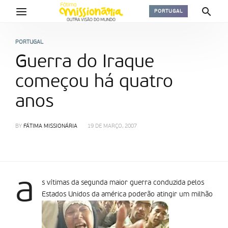
PORTUGAL
PORTUGAL
Guerra do Iraque
começou há quatro
anos
BY
FÁTIMA MISSIONÁRIA
19 DE MARÇO, 2007
a
s vítimas da segunda maior guerra conduzida pelos
Estados Unidos da américa poderão atingir um milhão