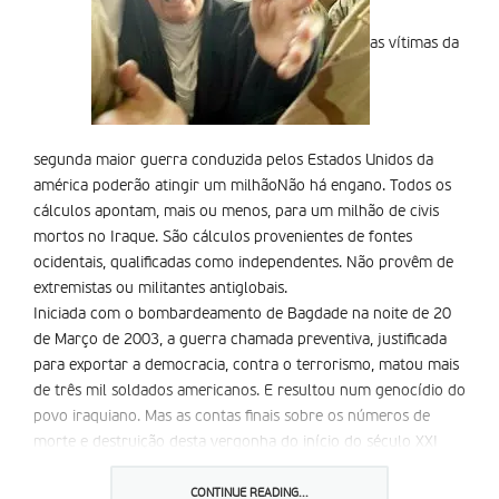
as vítimas da
segunda maior guerra conduzida pelos Estados Unidos da
américa poderão atingir um milhãoNão há engano. Todos os
cálculos apontam, mais ou menos, para um milhão de civis
mortos no Iraque. São cálculos provenientes de fontes
ocidentais, qualificadas como independentes. Não provêm de
extremistas ou militantes antiglobais.
Iniciada com o bombardeamento de Bagdade na noite de 20
de Março de 2003, a guerra chamada preventiva, justificada
para exportar a democracia, contra o terrorismo, matou mais
de três mil soldados americanos. E resultou num genocídio do
povo iraquiano. Mas as contas finais sobre os números de
morte e destruição desta vergonha do início do século XXI
estão longe de estarem concluídas.
as sondagens na américa revelam que 67 por cento dos
CONTINUE READING...