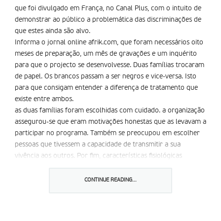
que foi divulgado em França, no Canal Plus, com o intuito de
demonstrar ao público a problemática das discriminações de
que estes ainda são alvo.
Informa o jornal online afrik.com, que foram necessários oito
meses de preparação, um mês de gravações e um inquérito
para que o projecto se desenvolvesse. Duas famílias trocaram
de papel. Os brancos passam a ser negros e vice-versa. Isto
para que consigam entender a diferença de tratamento que
existe entre ambos.
as duas famílias foram escolhidas com cuidado. a organização
assegurou-se que eram motivações honestas que as levavam a
participar no programa. Também se preocupou em escolher
pessoas que tivessem a capacidade de transmitir a sua
vivência aos outros. Por fim, características fisiológicas
também tiveram a sua importância pois, determinavam a
possibilidade da troca de cor dos respectivos indivíduos.
CONTINUE READING...
Partilhar isto: