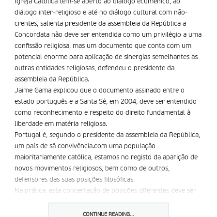
Igreja Católica têm-se aberto ao diálogo ecuménico, ao
diálogo inter-religioso e até no diálogo cultural com não-
crentes, salienta presidente da assembleia da República a
Concordata não deve ser entendida como um privilégio a uma
confissão religiosa, mas um documento que conta com um
potencial enorme para aplicação de sinergias semelhantes às
outras entidades religiosas, defendeu o presidente da
assembleia da República.
Jaime Gama explicou que o documento assinado entre o
estado português e a Santa Sé, em 2004, deve ser entendido
como reconhecimento e respeito do direito fundamental à
liberdade em matéria religiosa.
Portugal é, segundo o presidente da assembleia da República,
um país de sã convivência.com uma população
maioritariamente católica, estamos no registo da aparição de
novos movimentos religiosos, bem como de outros,
defensores das suas posições filosóficas.
Na prática, esta concertação de posições diferentes deve ser
feita com base no respeito, diálogo e tolerância, defendeu
Jaime Gama, que fez notar que o próprio catolicismo têm-se
CONTINUE READING...