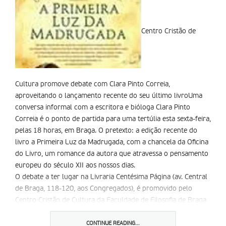
Centro Cristão de
Cultura promove debate com Clara Pinto Correia,
aproveitando o lançamento recente do seu último livro
Uma
conversa informal com a escritora e bióloga Clara Pinto
Correia é o ponto de partida para uma tertúlia esta sexta-feira,
pelas 18 horas, em Braga. O pretexto: a edição recente do
livro a Primeira Luz da Madrugada, com a chancela da Oficina
do Livro, um romance da autora que atravessa o pensamento
europeu do século XII aos nossos dias.
O debate a ter lugar na Livraria Centésima Página (av. Central
de Braga, 118-120, aos Congregados), é promovido pelo
Centro Cristão de Cultura da Faculdade de Filosofia de Braga
da Universidade Católica, respondendo assim a um dos
objectivos assumidos pela instituição que é o de estabelecer
CONTINUE READING...