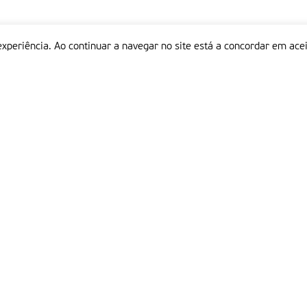
experiência. Ao continuar a navegar no site está a concordar em acei
Informações
P
QUEM SOMOS
ESTATUTO EDITORIAL
Em
FICHA TÉCNICA
LINKS
POLÍTICA DE PRIVACIDADE
CONTACTOS