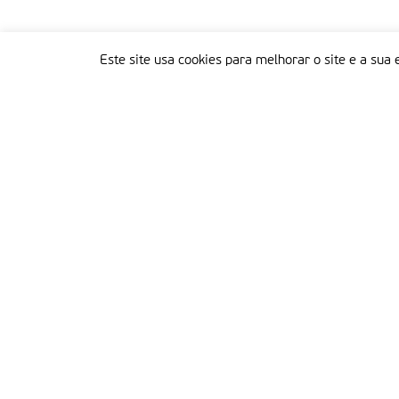
Este site usa cookies para melhorar o site e a sua 
Delegação Portuguesa do Instituto Missionário da Consolata
Morada:
Rua Francisco Marto, 52, Apartado 5
2496-908 FÁTIMA
Tel.:
249 539 430 / 249 539 460
Emails.:
redacao@fatimamissionaria.pt /
assinaturas@fatimamissionaria.pt