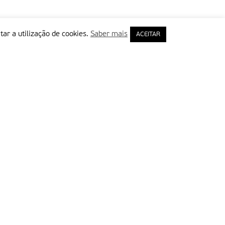
tar a utilização de cookies.
Saber mais
ACEITAR
rimeiro Nome
ail
Leia e aceite a Política de Privacidade