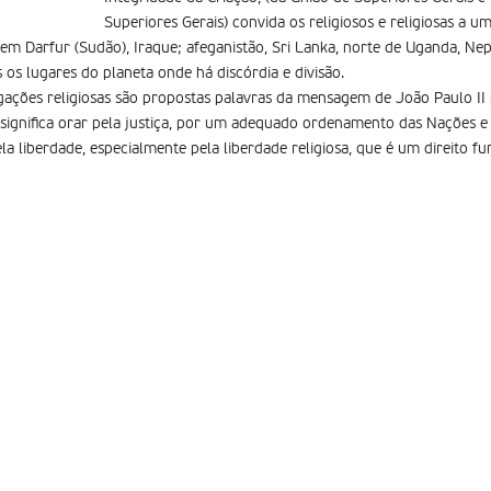
Superiores Gerais) convida os religiosos e religiosas a u
 em Darfur (Sudão), Iraque; afeganistão, Sri Lanka, norte de Uganda, Nepa
 os lugares do planeta onde há discórdia e divisão.
gações religiosas são propostas palavras da mensagem de João Paulo II
significa orar pela justiça, por um adequado ordenamento das Nações e n
a liberdade, especialmente pela liberdade religiosa, que é um direito f