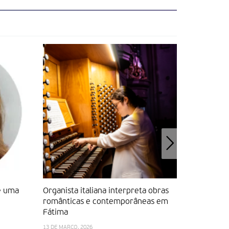
e uma
Organista italiana interpreta obras
Concerto 
românticas e contemporâneas em
três past
Fátima
14 DE FEVEREI
13 DE MARÇO, 2026