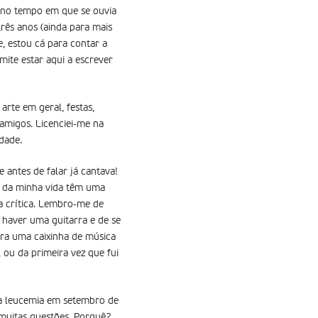
i no tempo em que se ouvia
rês anos (ainda para mais
, estou cá para contar a
mite estar aqui a escrever
rte em geral, festas,
 amigos. Licenciei-me na
dade.
antes de falar já cantava!
s da minha vida têm uma
 crítica. Lembro-me de
 haver uma guitarra e de se
era uma caixinha de música
ou da primeira vez que fui
a leucemia em setembro de
muitas questões. Porquê?