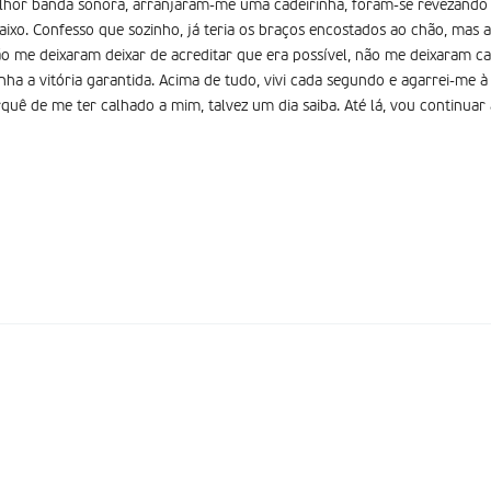
lhor banda sonora, arranjaram-me uma cadeirinha, foram-se revezando
ixo. Confesso que sozinho, já teria os braços encostados ao chão, mas a 
ão me deixaram deixar de acreditar que era possível, não me deixaram ca
tinha a vitória garantida. Acima de tudo, vivi cada segundo e agarrei-me à
quê de me ter calhado a mim, talvez um dia saiba. Até lá, vou continuar 