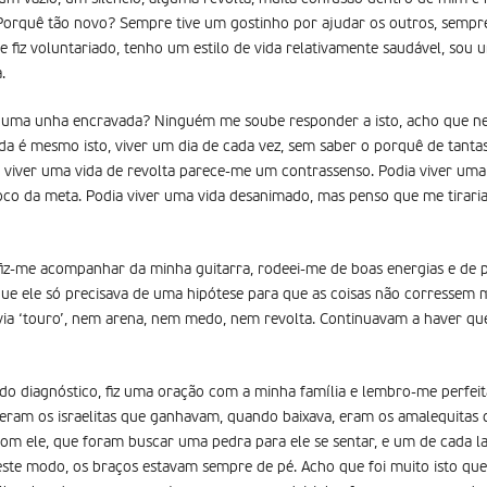
orquê tão novo? Sempre tive um gostinho por ajudar os outros, sempre
e fiz voluntariado, tenho um estilo de vida relativamente saudável, sou
.
uma unha encravada? Ninguém me soube responder a isto, acho que nem
da é mesmo isto, viver um dia de cada vez, sem saber o porquê de tantas
 viver uma vida de revolta parece-me um contrassenso. Podia viver uma 
oco da meta. Podia viver uma vida desanimado, mas penso que me tiraria
fiz-me acompanhar da minha guitarra, rodeei-me de boas energias e de pe
que ele só precisava de uma hipótese para que as coisas não corressem
ia ‘touro’, nem arena, nem medo, nem revolta. Continuavam a haver qu
o diagnóstico, fiz uma oração com a minha família e lembro-me perfei
 eram os israelitas que ganhavam, quando baixava, eram os amalequitas
com ele, que foram buscar uma pedra para ele se sentar, e um de cada 
este modo, os braços estavam sempre de pé. Acho que foi muito isto qu