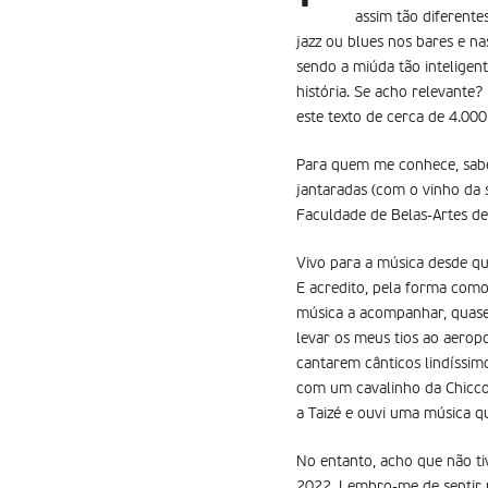
assim tão diferent
jazz ou blues nos bares e n
sendo a miúda tão inteligen
história. Se acho relevante?
este texto de cerca de 4.000
Para quem me conhece, sabe 
jantaradas (com o vinho da s
Faculdade de Belas-Artes de
Vivo para a música desde qu
E acredito, pela forma com
música a acompanhar, quase
levar os meus tios ao aerop
cantarem cânticos lindíssim
com um cavalinho da Chicco)
a Taizé e ouvi uma música q
No entanto, acho que não t
2022. Lembro-me de sentir u