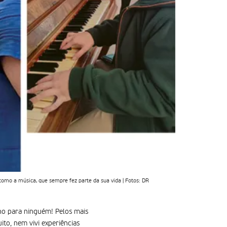
mo a música, que sempre fez parte da sua vida | Fotos: DR
o para ninguém! Pelos mais
to, nem vivi experiências