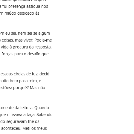
 fui presença assídua nos
 um miúdo dedicado às
 eu sei, nem sei se algum
 coisas, mas viver. Podia-me
vida à procura da resposta,
 forças para o desafio que
ssoas cheias de luz, decidi
 muito bem para mim, e
estões: porquê? Mas não
tamente da leitura. Quando
 quem levava a taça. Sabendo
lado seguravam-lhe os
e aconteceu. Meti os meus