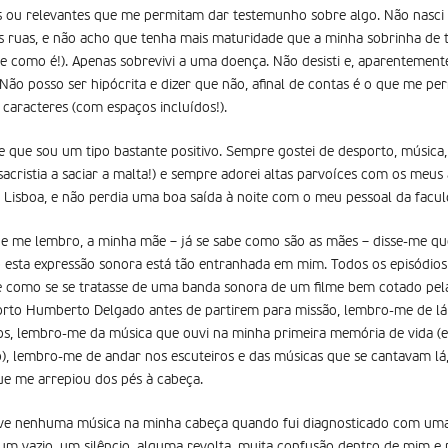
es ou relevantes que me permitam dar testemunho sobre algo. Não nasc
as ruas, e não acho que tenha mais maturidade que a minha sobrinha de t
te como é!). Apenas sobrevivi a uma doença. Não desisti e, aparentemente
 Não posso ser hipócrita e dizer que não, afinal de contas é o que me per
 caracteres (com espaços incluídos!).
que sou um tipo bastante positivo. Sempre gostei de desporto, música, a
acristia a saciar a malta!) e sempre adorei altas parvoíces com os meus
 Lisboa, e não perdia uma boa saída à noite com o meu pessoal da facul
e me lembro, a minha mãe – já se sabe como são as mães – disse-me que 
o esta expressão sonora está tão entranhada em mim. Todos os episódio
 como se se tratasse de uma banda sonora de um filme bem cotado pela
orto Humberto Delgado antes de partirem para missão, lembro-me de lá
os, lembro-me da música que ouvi na minha primeira memória de vida (
, lembro-me de andar nos escuteiros e das músicas que se cantavam lá, 
ue me arrepiou dos pés à cabeça.
ive nenhuma música na minha cabeça quando fui diagnosticado com um
m vazio, um silêncio, alguma revolta, muita confusão dentro de mim e 