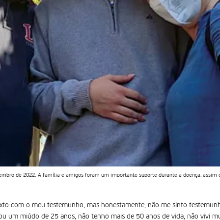
mbro de 2022. A família e amigos foram um importante suporte durante a doença, assim co
xto com o meu testemunho, mas honestamente, não me sinto testemunh
ou um miúdo de 25 anos, não tenho mais de 50 anos de vida, não vivi mui