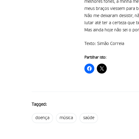
melhores fones, a minha me
meus braços viessem para ba
Não me deixaram desistir, n
lutar até ter a certeza que 
Mas ainda hoje não sei o por
Texto: Simão Correia
Partilhar isto:
Tagged:
doença
música
saúde