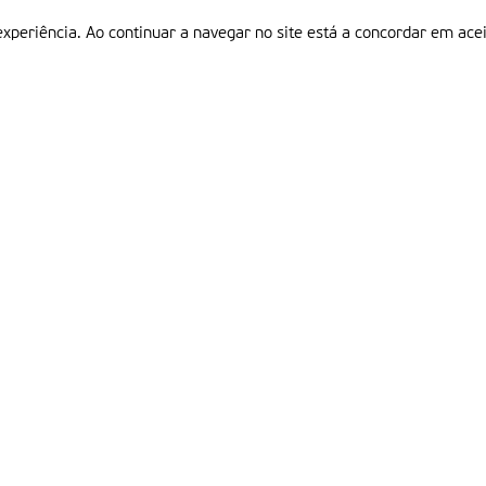
experiência. Ao continuar a navegar no site está a concordar em acei
Informações
P
QUEM SOMOS
ESTATUTO EDITORIAL
Em
FICHA TÉCNICA
LINKS
POLÍTICA DE PRIVACIDADE
CONTACTOS