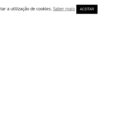
tar a utilização de cookies.
Saber mais
ACEITAR
rimeiro Nome
ail
Leia e aceite a Política de Privacidade