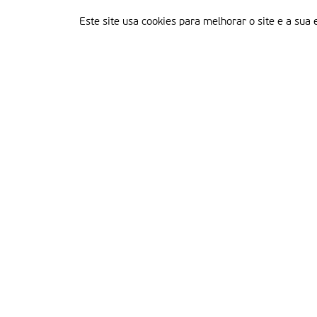
Este site usa cookies para melhorar o site e a sua 
Delegação Portuguesa do Instituto Missionário da Consolata
Morada:
Rua Francisco Marto, 52, Apartado 5
2496-908 FÁTIMA
Tel.:
249 539 430 / 249 539 460
Emails.:
redacao@fatimamissionaria.pt /
assinaturas@fatimamissionaria.pt