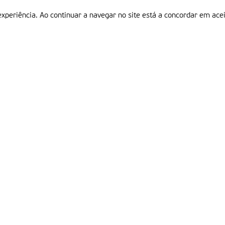
experiência. Ao continuar a navegar no site está a concordar em acei
Informações
P
QUEM SOMOS
ESTATUTO EDITORIAL
Em
FICHA TÉCNICA
LINKS
POLÍTICA DE PRIVACIDADE
CONTACTOS