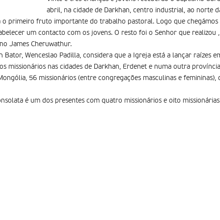
abril, na cidade de Darkhan, centro industrial, ao norte 
a o primeiro fruto importante do trabalho pastoral. Logo que chegámos 
abelecer um contacto com os jovens. O resto foi o Senhor que realizou , 
ano James Cheruwathur.
n Bator, Wenceslao Padilla, considera que a Igreja está a lançar raízes 
 missionários nas cidades de Darkhan, Erdenet e numa outra província 
ngólia, 56 missionários (entre congregações masculinas e femininas), de
onsolata é um dos presentes com quatro missionários e oito missionárias