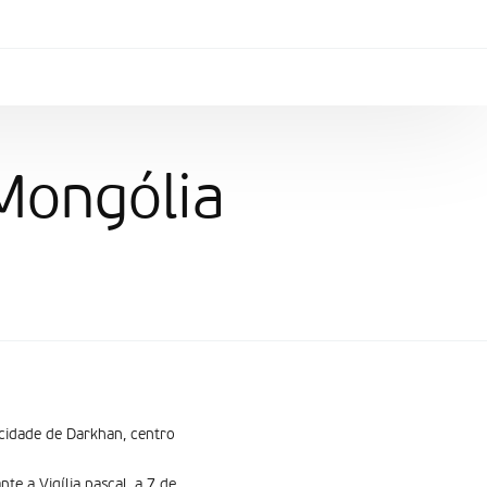
Mongólia
a cidade de Darkhan, centro
te a Vigília pascal, a 7 de