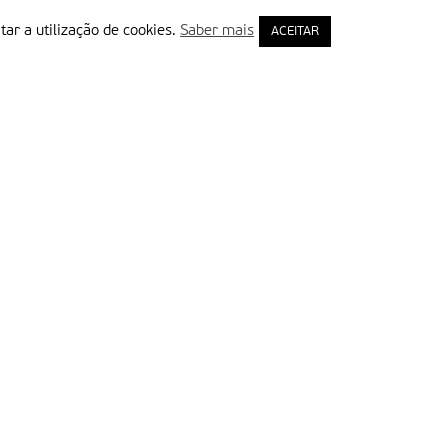
tar a utilização de cookies.
Saber mais
ACEITAR
rimeiro Nome
ail
Leia e aceite a Política de Privacidade