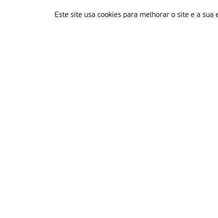
Este site usa cookies para melhorar o site e a sua 
Delegação Portuguesa do Instituto Missionário da Consolata
Morada:
Rua Francisco Marto, 52, Apartado 5
2496-908 FÁTIMA
Tel.:
249 539 430 / 249 539 460
Emails.:
redacao@fatimamissionaria.pt /
assinaturas@fatimamissionaria.pt