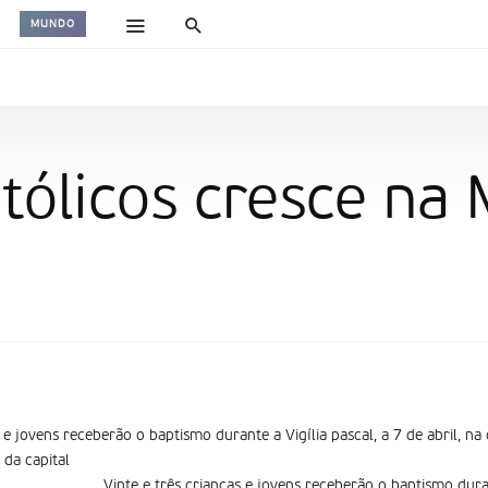
MUNDO
ólicos cresce na 
s e jovens receberão o baptismo durante a Vigília pascal, a 7 de abril, n
 da capital
Vinte e três crianças e jovens receberão o baptismo duran