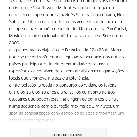
“as duas vertentes” valeu às alunas do Colégio Nossa Senhora
da Graça de Vila Nova de Milfontes o primeiro lugar no
concurso europeu sobre a pazInês Soares, Lénia Calado, Neide
Sobral e Patrícia Cardoso foram as vencedoras do concurso
europeu a paz também depende de ti lançado pela Pax Christi,
Movimento internacional católico para a paz, em Setembro de
2006.
as quatro jovens viajarão até Bruxelas, de 22 a 26 de Março,
onde se encontrarão com as equipas vencedoras dos outros
países participantes, tendo oportunidade para trocar
experiências e conviver, para além de visitarem organizações
locais que promovem a paz e a tolerância.
a interpelação lançada no concurso convidava os jovens,
entre os 15 e os 18 anos a analisar os comportamentos
escolares que podem estar na origem de conflitos e criar,
numa sequência com a duração máxima de 2 minutos, um
spot de sensibilização convidando os colegas a modificar um
desses comportamentos.
O trabalho vencedor pode ser visto em
https://paxchristiportugal. no. sapo.pt/
CONTINUE READING...