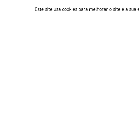
Este site usa cookies para melhorar o site e a sua 
Delegação Portuguesa do Instituto Missionário da Consolata
Morada:
Rua Francisco Marto, 52, Apartado 5
2496-908 FÁTIMA
Tel.:
249 539 430 / 249 539 460
Emails.:
redacao@fatimamissionaria.pt /
assinaturas@fatimamissionaria.pt