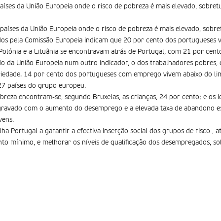
aíses da União Europeia onde o risco de pobreza é mais elevado, sobret
países da União Europeia onde o risco de pobreza é mais elevado, sobre
os pela Comissão Europeia indicam que 20 por cento dos portugueses v
 Polónia e a Lituânia se encontravam atrás de Portugal, com 21 por cent
do da União Europeia num outro indicador, o dos trabalhadores pobres, o 
riedade. 14 por cento dos portugueses com emprego vivem abaixo do lim
27 países do grupo europeu.
obreza encontram-se, segundo Bruxelas, as crianças, 24 por cento; e os 
 agravado com o aumento do desemprego e a elevada taxa de abandono 
vens.
a Portugal a garantir a efectiva inserção social dos grupos de risco , 
nto mínimo, e melhorar os níveis de qualificação dos desempregados, 