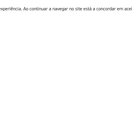
experiência. Ao continuar a navegar no site está a concordar em acei
Informações
P
QUEM SOMOS
ESTATUTO EDITORIAL
Em
FICHA TÉCNICA
LINKS
POLÍTICA DE PRIVACIDADE
CONTACTOS