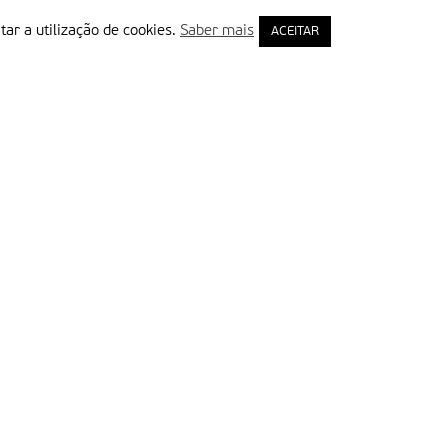
tar a utilização de cookies.
Saber mais
ACEITAR
rimeiro Nome
ail
Leia e aceite a Política de Privacidade