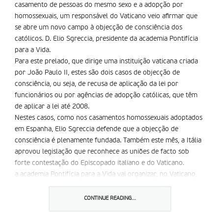
casamento de pessoas do mesmo sexo e a adopção por
homossexuais, um responsável do Vaticano veio afirmar que
se abre um novo campo à objecção de consciência dos
católicos. D. Elio Sgreccia, presidente da academia Pontifícia
para a Vida.
Para este prelado, que dirige uma instituição vaticana criada
por João Paulo II, estes são dois casos de objecção de
consciência, ou seja, de recusa de aplicação da lei por
funcionários ou por agências de adopção católicas, que têm
de aplicar a lei até 2008.
Nestes casos, como nos casamentos homossexuais adoptados
em Espanha, Elio Sgreccia defende que a objecção de
consciência é plenamente fundada. Também este mês, a Itália
aprovou legislação que reconhece as uniões de facto sob
forte contestação do Episcopado italiano e do Vaticano.
a academia Pontifícia para a Vida vai organizar, no Vaticano,
nos próximos dias um colóquio sobre a objecção de
consciência.
CONTINUE READING...
Partilhar isto: