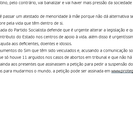
no, pelo contrário, vai banalizar e vai haver mais pressão da sociedade
 é passar um atestado de menoridade à mãe porque não dá alternativa s
e pela vida que têm dentro de si.
da do Partido Socialista defende que é urgente alterar a legislação e que
tributo do Estado nos centros de apoio à vida. além disso é urgentíssim
juda aos deficientes, doentes e idosos.
gumentos do Sim que têm sido veiculados e, acusando a comunicação s
que só houve 11 arguidos nos casos de abortos em tribunal e que não há
ainda aos presentes que assinassem a petição para pedir a suspensão d
as para mudarmos o mundo. a petição pode ser assinada em
www.proteg