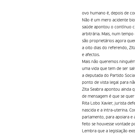
ovo humano é, depois de conc
Não é um mero acidente biol
saúde apontou o contínuo c
arbitrária. Mais, num tempo
são proprietários agora que
a oito dias do referendo, Zi
e afectos.
Mais não queremos ninguém p
uma vida que tem de ser sal
a deputada do Partido Socia
ponto de vista legal para nã
Zita Seabra apontou ainda 
de mensagem é que se quer t
Rita Lobo Xavier, jurista de
nascida e a intra-uterina. C
parlamento, para apoiara e 
feito se houvesse vontade po
Lembra que a legislação exi