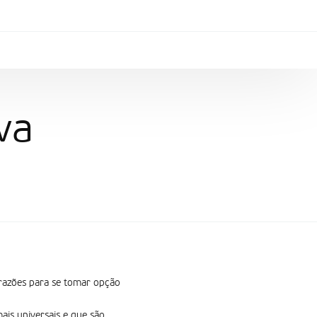
va
 razões para se tomar opção
is universais e que são