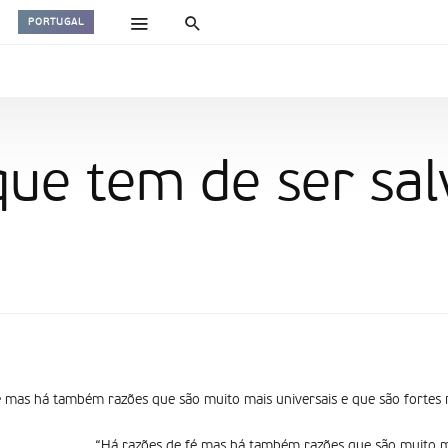
PORTUGAL
ue tem de ser sal
é mas há também razões que são muito mais universais e que são fortes
“Há razões de fé mas há também razões que são muito ma