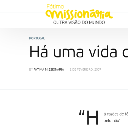
PORTUGAL
Há uma vida q
BY
FÁTIMA MISSIONÁRIA
2 DE FEVEREIRO, 2007
“H
á razões de f
pelo não”