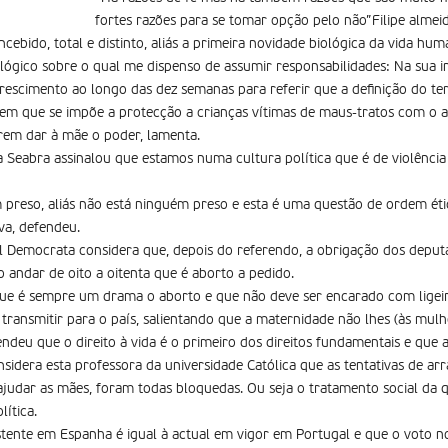
fortes razões para se tomar opção pelo não”Filipe alme
ebido, total e distinto, aliás a primeira novidade biológica da vida hum
ógico sobre o qual me dispenso de assumir responsabilidades: Na sua in
rescimento ao longo das dez semanas para referir que a definição do 
 em que se impõe a protecção a crianças vítimas de maus-tratos com o 
rem dar à mãe o poder, lamenta.
ta Seabra assinalou que estamos numa cultura política que é de violência
reso, aliás não está ninguém preso e esta é uma questão de ordem étic
va, defendeu.
l Democrata considera que, depois do referendo, a obrigação dos deputa
o andar de oito a oitenta que é aborto a pedido.
que é sempre um drama o aborto e que não deve ser encarado com ligeir
ransmitir para o país, salientando que a maternidade não lhes (às mulhe
fendeu que o direito à vida é o primeiro dos direitos fundamentais e que 
onsidera esta professora da universidade Católica que as tentativas de ar
ajudar as mães, foram todas bloquedas. Ou seja o tratamento social da q
lítica.
stente em Espanha é igual à actual em vigor em Portugal e que o voto n