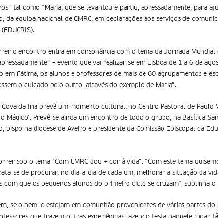
os” tal como “Maria, que se levantou e partiu, apressadamente, para aju
o, da equipa nacional de EMRC, em declarações aos serviços de comuni
 (EDUCRIS).
rrer o encontro entra em consonância com o tema da Jornada Mundial 
 apressadamente” – evento que vai realizar-se em Lisboa de 1 a 6 de ago
ro em Fátima, os alunos e professores de mais de 60 agrupamentos e es
essem o cuidado pelo outro, através do exemplo de Maria”.
Cova da Iria prevê um momento cultural, no Centro Pastoral de Paulo V
o Mágico’. Prevê-se ainda um encontro de todo o grupo, na Basílica Sa
o, bispo na diocese de Aveiro e presidente da Comissão Episcopal da Edu
correr sob o tema “Com EMRC dou + cor à vida”. “Com este tema quisemo
rata-se de procurar, no dia-a-dia de cada um, melhorar a situação da vi
com que os pequenos alunos do primeiro ciclo se cruzam”, sublinha o 
m, se olhem, e estejam em comunhão provenientes de várias partes do
ofessores que trazem outras experiências fazendo festa naquele lugar tão