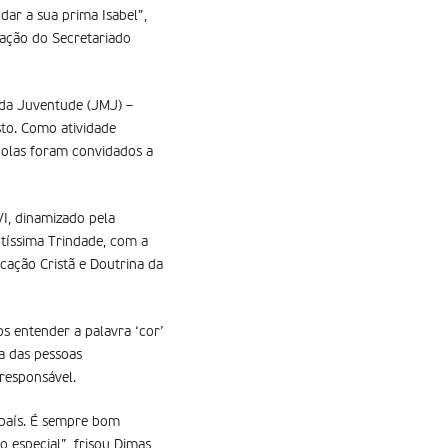
dar a sua prima Isabel”,
cação do Secretariado
da Juventude (JMJ) –
sto. Como atividade
colas foram convidados a
I, dinamizado pela
ntíssima Trindade, com a
cação Cristã e Doutrina da
s entender a palavra ‘cor’
da das pessoas
responsável.
 país. É sempre bom
 especial”, frisou Dimas