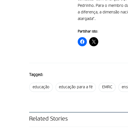
Pedrinho. Para o membro da 
a diferença, a dimensão nac
alargada”.
Partilhar isto:
Tagged:
educação
educação para a fé
EMRC
ens
Related Stories