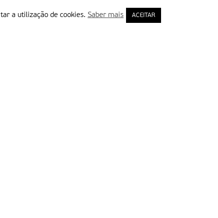
tar a utilização de cookies.
Saber mais
ACEITAR
rimeiro Nome
ail
Leia e aceite a Política de Privacidade