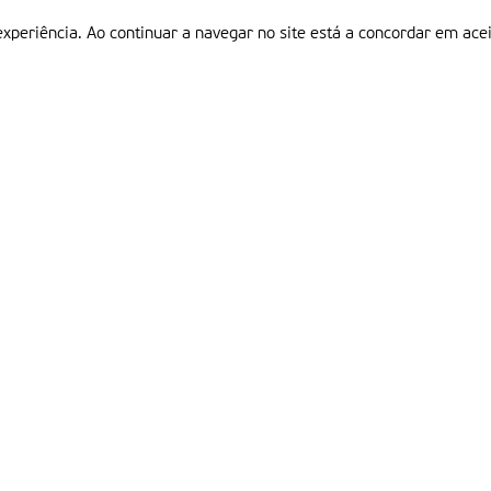
experiência. Ao continuar a navegar no site está a concordar em acei
Informações
P
QUEM SOMOS
ESTATUTO EDITORIAL
Em
FICHA TÉCNICA
LINKS
POLÍTICA DE PRIVACIDADE
CONTACTOS