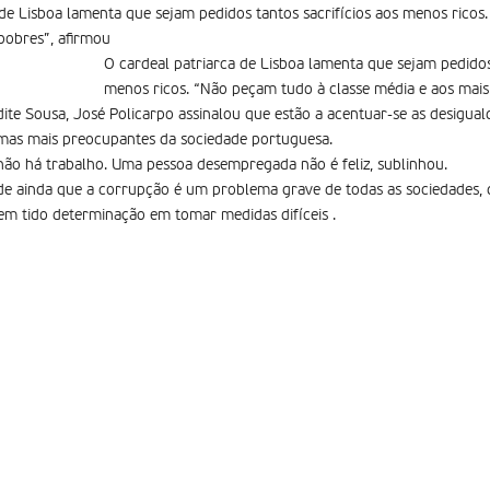
 de Lisboa lamenta que sejam pedidos tantos sacrifí­cios aos menos ricos
pobres”, afirmou
O cardeal patriarca de Lisboa lamenta que sejam pedidos 
menos ricos. “Não peçam tudo à classe média e aos mais
te Sousa, José Policarpo assinalou que estão a acentuar-se as desiguald
as mais preocupantes da sociedade portuguesa.
ão há trabalho. Uma pessoa desempregada não é feliz, sublinhou.
de ainda que a corrupção é um problema grave de todas as sociedades, de
em tido determinação em tomar medidas difíceis .