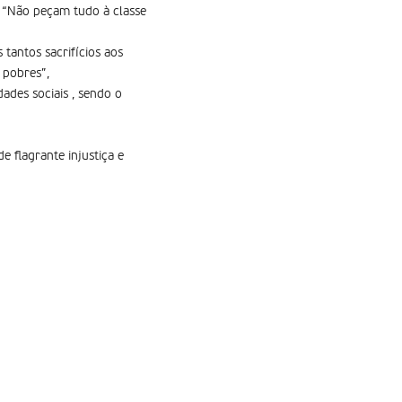
. “Não peçam tudo à classe
tantos sacrifí­cios aos
 pobres”,
ades sociais , sendo o
 flagrante injustiça e