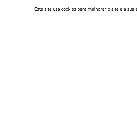
Este site usa cookies para melhorar o site e a sua 
Delegação Portuguesa do Instituto Missionário da Consolata
Morada:
Rua Francisco Marto, 52, Apartado 5
2496-908 FÁTIMA
Tel.:
249 539 430 / 249 539 460
Emails.:
redacao@fatimamissionaria.pt /
assinaturas@fatimamissionaria.pt