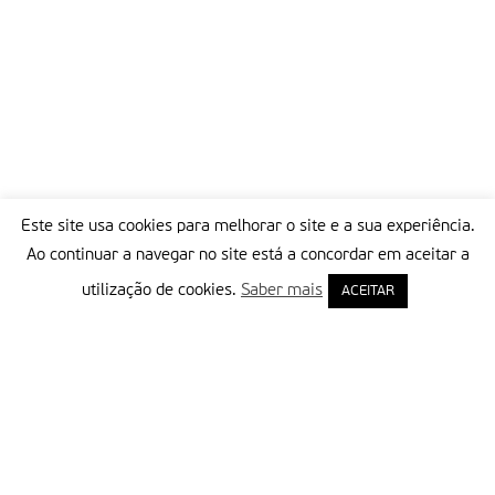
Este site usa cookies para melhorar o site e a sua experiência.
Ao continuar a navegar no site está a concordar em aceitar a
utilização de cookies.
Saber mais
ACEITAR
Delegação Portuguesa do Instituto Missionário da Consolata
Morada:
Rua Francisco Marto, 52, Apartado 5
2496-908 FÁTIMA