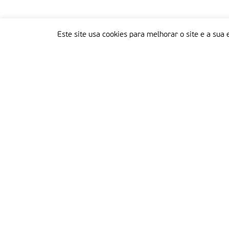
Este site usa cookies para melhorar o site e a sua 
Delegação Portuguesa do Instituto Missionário da Consolata
Morada:
Rua Francisco Marto, 52, Apartado 5
2496-908 FÁTIMA
Tel.:
249 539 430 / 249 539 460
Emails.:
redacao@fatimamissionaria.pt /
assinaturas@fatimamissionaria.pt