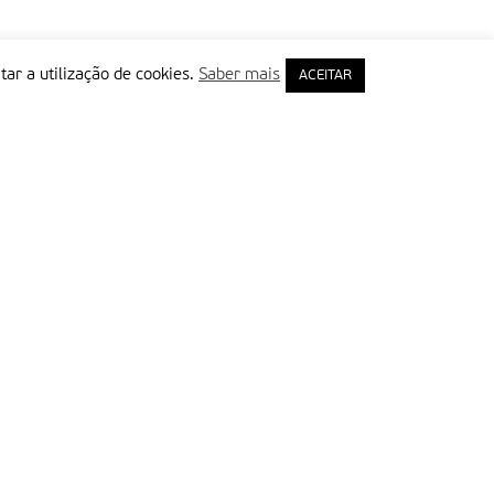
tar a utilização de cookies.
Saber mais
ACEITAR
rimeiro Nome
ail
Leia e aceite a Política de Privacidade