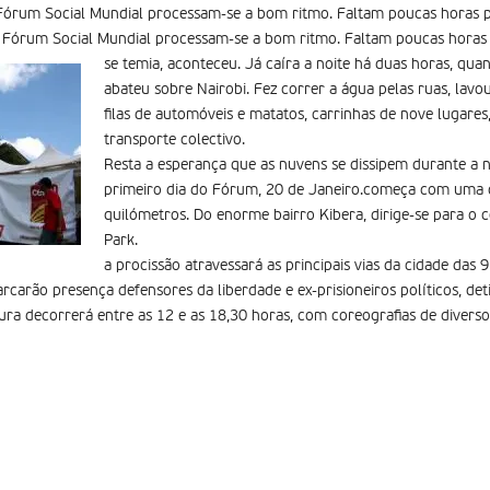
 Fórum Social Mundial processam-se a bom ritmo. Faltam poucas horas p
o Fórum Social Mundial processam-se a bom ritmo. Faltam poucas horas 
se temia, aconteceu. Já caíra a noite há duas horas, qu
abateu sobre Nairobi. Fez correr a água pelas ruas, lavo
filas de automóveis e matatos, carrinhas de nove lugares
transporte colectivo.
Resta a esperança que as nuvens se dissipem durante a no
primeiro dia do Fórum, 20 de Janeiro.começa com uma
quilómetros. Do enorme bairro Kibera, dirige-se para o 
Park.
a procissão atravessará as principais vias da cidade das 
arcarão presença defensores da liberdade e ex-prisioneiros políticos, de
ra decorrerá entre as 12 e as 18,30 horas, com coreografias de diversos