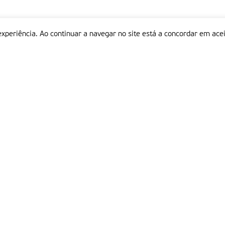
experiência. Ao continuar a navegar no site está a concordar em acei
Informações
P
QUEM SOMOS
ESTATUTO EDITORIAL
Em
FICHA TÉCNICA
LINKS
POLÍTICA DE PRIVACIDADE
CONTACTOS