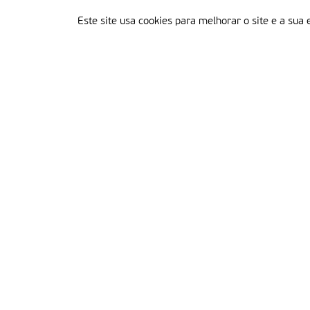
Este site usa cookies para melhorar o site e a sua 
Delegação Portuguesa do Instituto Missionário da Consolata
Morada:
Rua Francisco Marto, 52, Apartado 5
2496-908 FÁTIMA
Tel.:
249 539 430 / 249 539 460
Emails.:
redacao@fatimamissionaria.pt /
assinaturas@fatimamissionaria.pt