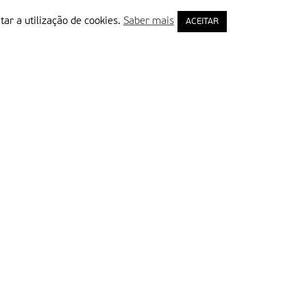
tar a utilização de cookies.
Saber mais
ACEITAR
rimeiro Nome
ail
Leia e aceite a Política de Privacidade