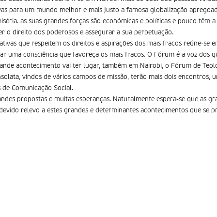
ivas para um mundo melhor e mais justo a famosa globalização apregoa
iséria. as suas grandes forças são económicas e políticas e pouco têm 
 o direito dos poderosos e assegurar a sua perpetuação.
ativas que respeitem os direitos e aspirações dos mais fracos reúne-se 
criar uma consciência que favoreça os mais fracos. O Fórum é a voz dos 
ande acontecimento vai ter lugar, também em Nairobi, o Fórum de Teolo
nsolata, vindos de vários campos de missão, terão mais dois encontros, u
s de Comunicação Social.
ndes propostas e muitas esperanças. Naturalmente espera-se que as gra
o devido relevo a estes grandes e determinantes acontecimentos que se