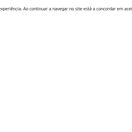
experiência. Ao continuar a navegar no site está a concordar em acei
Informações
P
QUEM SOMOS
ESTATUTO EDITORIAL
Em
FICHA TÉCNICA
LINKS
POLÍTICA DE PRIVACIDADE
CONTACTOS