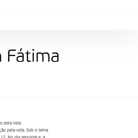
m Fátima
 pela vida.
ção pela vida. Sob o tema
12. No dia seguinte e, a