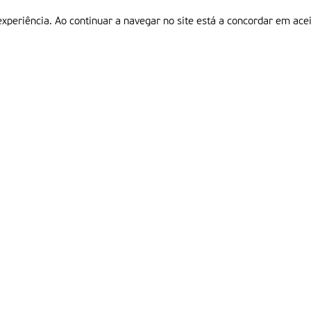
experiência. Ao continuar a navegar no site está a concordar em acei
Informações
P
QUEM SOMOS
ESTATUTO EDITORIAL
Em
FICHA TÉCNICA
LINKS
POLÍTICA DE PRIVACIDADE
CONTACTOS