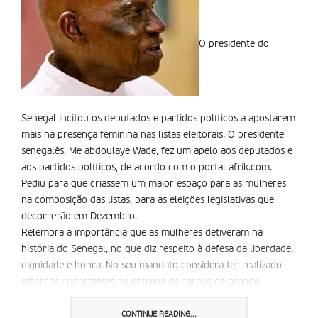
O presidente do
Senegal incitou os deputados e partidos políticos a apostarem
mais na presença feminina nas listas eleitorais. O presidente
senegalês, Me abdoulaye Wade, fez um apelo aos deputados e
aos partidos políticos, de acordo com o portal afrik.com.
Pediu para que criassem um maior espaço para as mulheres
na composição das listas, para as eleições legislativas que
decorrerão em Dezembro.
Relembra a importância que as mulheres detiveram na
história do Senegal, no que diz respeito à defesa da liberdade,
dignidade e honra. No seu mandato considera ter realizado
esforços importantes na entrega de cargos de grande
responsabilidade e do mais alto nível do estado e na
administração a mulheres.
CONTINUE READING...