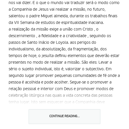
nos vai dizer. E o que o mundo vai traduzir será o modo como
a Companhia de Jesus vai realizar a missão, no futuro,
salientou o padre Miguel almeida, durante os trabalhos finais
da VII Semana de estudos de espiritualidade inaciana.
a realização da missão exige a união com Cristo , o
descernimento , a fidelidade e a criatividade , seguindo os
passos de Santo Inácio de Loyola. aos perigos do
individualismo, da absolutização, da fragmentação, dos
tempos de hoje, o jesuíta definiu elementos que deverão estar
presentes no modo de realizar a missão. São eles: Levar a
sério o sujeito individual, isto é, valorizar o subjectivo. Em
segundo lugar promover pequenas comunidades de fé onde a
pessoa é acolhida e pode acolher. Segue-se o promover a
relação pessoal e interior com Deus e promover modos de
celebração litúrgica nas quais a vida concreta das pessoas
tenha lugar. Isto sem esquecer que a Companhia deve
colaborar com os leigos na missão e que é preciso confiar nas
pessoas pelo que são, sonham e esperam.
CONTINUE READING...
Partilhar isto: