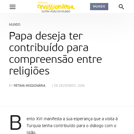
MUNDO
MUNDO
Papa deseja ter
contribuí­do para
compreensão entre
religiões
BY
FÁTIMA MISSIONÁRIA
1 DE DEZEMBRO, 2006
B
ento XVI manifesta a sua esperança que a visita à
Turquia tenha contribuí­do para o diálogo com o
Islão.