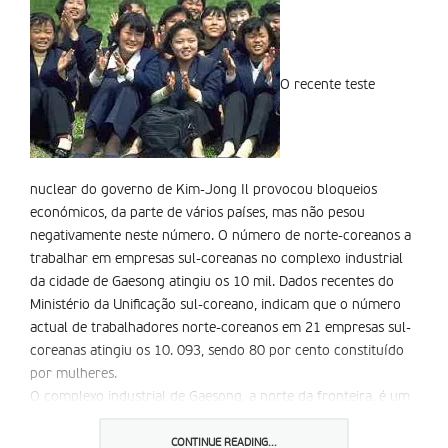
O recente teste
nuclear do governo de Kim-Jong Il provocou bloqueios
económicos, da parte de vários países, mas não pesou
negativamente neste número. O número de norte-coreanos a
trabalhar em empresas sul-coreanas no complexo industrial
da cidade de Gaesong atingiu os 10 mil. Dados recentes do
Ministério da Unificação sul-coreano, indicam que o número
actual de trabalhadores norte-coreanos em 21 empresas sul-
coreanas atingiu os 10. 093, sendo 80 por cento constituído
por mulheres.
O complexo industrial de Gaesong, a norte da fronteira, é um
dos símbolos mais significativos das tentativas levadas a cabo
pelo governo da Coreia do Sul para entrar gradualmente no
CONTINUE READING...