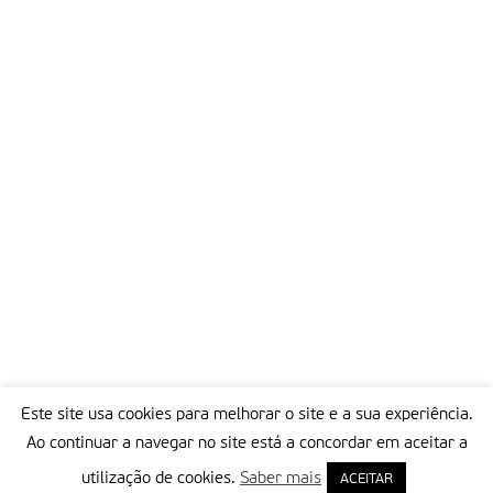
motivos o governo sul-coreano tem sido criticado por
favorecer a escravatura no Norte.
Mas não creio que seja assim. Os trabalhadores têm um
emprego. Sempre é melhor receber, ainda que seja pouco, do
que não receber nada. Considero fundamental que o governo
do Sul não desista de sonhar com uma Coreia do Norte que
gradualmente se abra ao desenvolvimento económico,
fundamental para que ocorra a reunificação.
Partilhar isto:
Este site usa cookies para melhorar o site e a sua experiência.
Ao continuar a navegar no site está a concordar em aceitar a
utilização de cookies.
Saber mais
ACEITAR